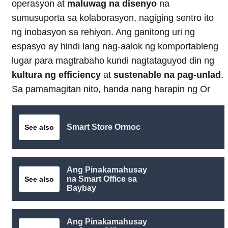
operasyon at
maluwag na disenyo
na
sumusuporta sa kolaborasyon, nagiging sentro ito
ng inobasyon sa rehiyon. Ang ganitong uri ng
espasyo ay hindi lang nag-aalok ng komportableng
lugar para magtrabaho kundi nagtataguyod din ng
kultura ng efficiency
at
sustenable na pag-unlad
.
Sa pamamagitan nito, handa nang harapin ng Or
Smart Store Ormoc
See also
Ang Pinakamahusay
na Smart Office sa
See also
Baybay
Ang Pinakamahusay