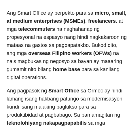
Ang Smart Office ay perpekto para sa
micro, small,
at medium enterprises (MSMEs)
,
freelancers
, at
mga
telecommuters
na naghahanap ng
propesyonal na espasyo nang hindi nagkakaroon ng
mataas na gastos sa pagpapatakbo. Bukod dito,
ang mga
overseas Filipino workers (OFWs)
na
nais magbukas ng negosyo sa bayan ay maaaring
gumamit nito bilang
home base
para sa kanilang
digital operations.
Ang pagpasok ng
Smart Office
sa Ormoc ay hindi
lamang isang hakbang patungo sa modernisasyon
kundi isang malaking paglukso para sa
produktibidad at pagbabago. Sa pamamagitan ng
teknolohiyang nakapagpapabilis
sa mga