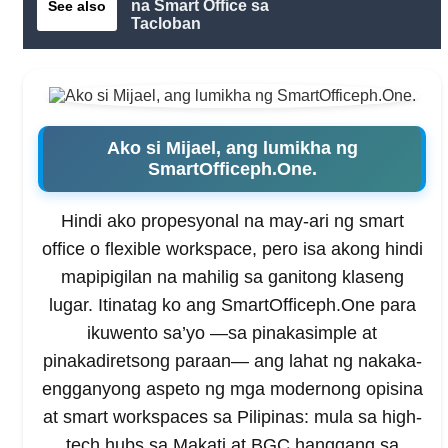
na Smart Office sa
See also
Tacloban
Ako si Mijael, ang lumikha ng
SmartOfficeph.One.
Hindi ako propesyonal na may-ari ng smart
office o flexible workspace, pero isa akong hindi
mapipigilan na mahilig sa ganitong klaseng
lugar. Itinatag ko ang SmartOfficeph.One para
ikuwento sa’yo —sa pinakasimple at
pinakadiretsong paraan— ang lahat ng nakaka-
engganyong aspeto ng mga modernong opisina
at smart workspaces sa Pilipinas: mula sa high-
tech hubs sa Makati at BGC hanggang sa