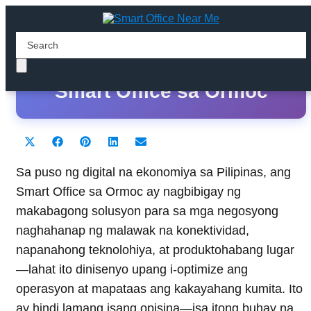
Ang Pinakamahusay na
Smart Office sa Ormoc
Share
Share
Share
Share
Share
X
F
P
L
E
on
on
on
on
on
(
a
i
i
m
T
c
n
n
a
Sa puso ng digital na ekonomiya sa Pilipinas, ang
w
e
t
k
i
Smart Office sa Ormoc ay nagbibigay ng
i
b
e
e
l
t
o
r
d
makabagong solusyon para sa mga negosyong
t
o
e
I
naghahanap ng malawak na konektividad,
e
k
s
n
r
t
napanahong teknolohiya, at produktohabang lugar
)
—lahat ito dinisenyo upang i-optimize ang
operasyon at mapataas ang kakayahang kumita. Ito
ay hindi lamang isang opisina—isa itong buhay na