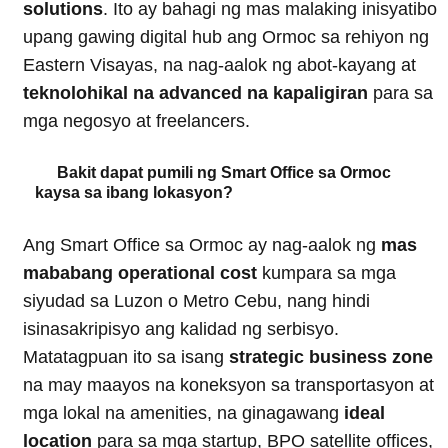
solutions
. Ito ay bahagi ng mas malaking inisyatibo
upang gawing digital hub ang Ormoc sa rehiyon ng
Eastern Visayas, na nag-aalok ng abot-kayang at
teknolohikal na advanced na kapaligiran
para sa
mga negosyo at freelancers.
Bakit dapat pumili ng Smart Office sa Ormoc
kaysa sa ibang lokasyon?
Ang Smart Office sa Ormoc ay nag-aalok ng
mas
mababang operational cost
kumpara sa mga
siyudad sa Luzon o Metro Cebu, nang hindi
isinasakripisyo ang kalidad ng serbisyo.
Matatagpuan ito sa isang
strategic business zone
na may maayos na koneksyon sa transportasyon at
mga lokal na amenities, na ginagawang
ideal
location
para sa mga startup, BPO satellite offices,