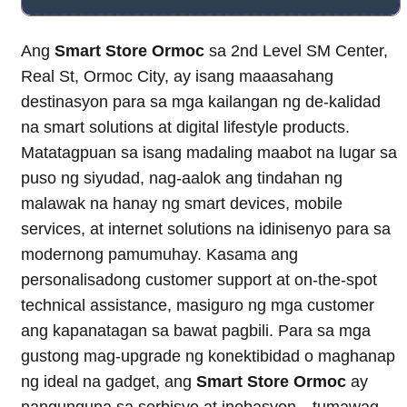
Ang
Smart Store Ormoc
sa 2nd Level SM Center,
Real St, Ormoc City, ay isang maaasahang
destinasyon para sa mga kailangan ng de-kalidad
na smart solutions at digital lifestyle products.
Matatagpuan sa isang madaling maabot na lugar sa
puso ng siyudad, nag-aalok ang tindahan ng
malawak na hanay ng smart devices, mobile
services, at internet solutions na idinisenyo para sa
modernong pamumuhay. Kasama ang
personalisadong customer support at on-the-spot
technical assistance, masiguro ng mga customer
ang kapanatagan sa bawat pagbili. Para sa mga
gustong mag-upgrade ng konektibidad o maghanap
ng ideal na gadget, ang
Smart Store Ormoc
ay
nangunguna sa serbisyo at inobasyon—tumawag