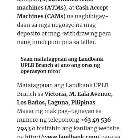
machines (ATMs)
, at
Cash Accept
Machines (CAMs)
na nagbibigay-
daan sa mga negosyo na mag-
deposito at mag-withdraw ng pera
nang hindi pumipila sa teller.
Saan matatagpuan ang Landbank
UPLB Branch at ano ang oras ng
operasyon nito?
Matatagpuan ang Landbank UPLB
Branch sa
Victoria, M. Eala Avenue,
Los Baños, Laguna, Pilipinas
.
Maaaring makipag-ugnayan sa
numero ng teleponong
+63 49 536
7943
o bisitahin ang kanilang website
na
http://www.landbank.com/
para sa