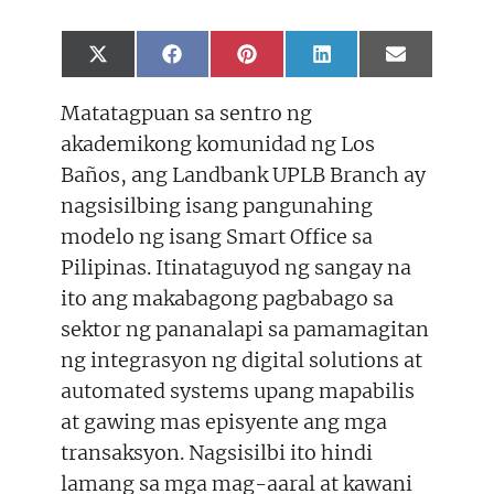
Share
Share
Share
Share
Share
X
F
P
L
E
on
on
on
on
on
(
a
i
i
m
T
c
n
n
a
Matatagpuan sa sentro ng
w
e
t
k
i
i
b
e
e
l
akademikong komunidad ng Los
t
o
r
d
t
o
e
I
Baños, ang Landbank UPLB Branch ay
e
k
s
n
r
t
nagsisilbing isang pangunahing
)
modelo ng isang Smart Office sa
Pilipinas. Itinataguyod ng sangay na
ito ang makabagong pagbabago sa
sektor ng pananalapi sa pamamagitan
ng integrasyon ng digital solutions at
automated systems upang mapabilis
at gawing mas episyente ang mga
transaksyon. Nagsisilbi ito hindi
lamang sa mga mag-aaral at kawani