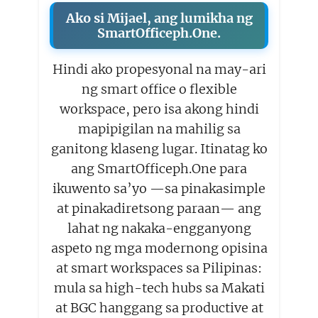
Ako si Mijael, ang lumikha ng
SmartOfficeph.One.
Hindi ako propesyonal na may-ari
ng smart office o flexible
workspace, pero isa akong hindi
mapipigilan na mahilig sa
ganitong klaseng lugar. Itinatag ko
ang SmartOfficeph.One para
ikuwento sa’yo —sa pinakasimple
at pinakadiretsong paraan— ang
lahat ng nakaka-engganyong
aspeto ng mga modernong opisina
at smart workspaces sa Pilipinas:
mula sa high-tech hubs sa Makati
at BGC hanggang sa productive at