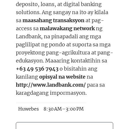
deposito, loans, at digital banking
solutions. Ang sangay na ito ay kilala
sa
maasahang transaksyon
at pag-
access sa
malawakang network
ng
Landbank, na pinapadali ang mga
paglilipat ng pondo at suporta sa mga
proyektong pang-agrikultura at pang-
edukasyon. Maaaring kontaktihin sa
+63 49 536 7943
o bisitahin ang
kanilang
opisyal na website
na
http://www.landbank.com/
para sa
karagdagang impormasyon.
Huwebes
8:30 AM–3:00 PM