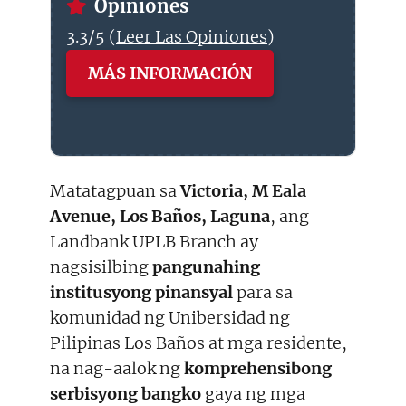
Opiniones
3.3/5 (
Leer Las Opiniones
)
MÁS INFORMACIÓN
Matatagpuan sa
Victoria, M Eala
Avenue, Los Baños, Laguna
, ang
Landbank UPLB Branch ay
nagsisilbing
pangunahing
institusyong pinansyal
para sa
komunidad ng Unibersidad ng
Pilipinas Los Baños at mga residente,
na nag-aalok ng
komprehensibong
serbisyong bangko
gaya ng mga