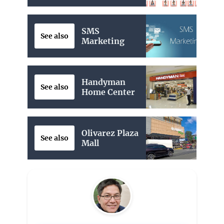
SMS
See also
Marketing
Handyman
See also
Home Center
Olivarez Plaza
See also
Mall