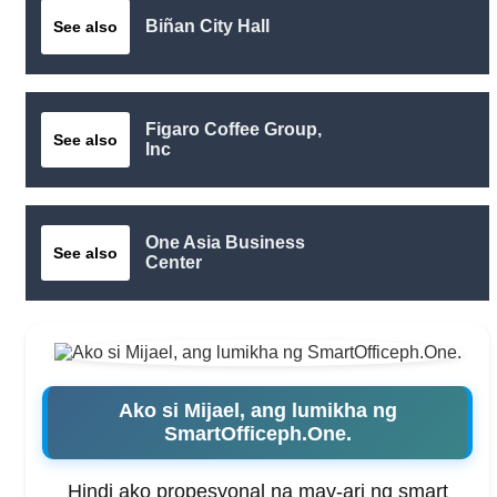
Biñan City Hall
See also
Figaro Coffee Group,
See also
Inc
One Asia Business
See also
Center
Ako si Mijael, ang lumikha ng
SmartOfficeph.One.
Hindi ako propesyonal na may-ari ng smart