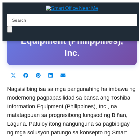
Toshiba Information
Equipment (Philippines),
Inc.
Share
Share
Share
Share
Share
X
F
P
L
E
on
on
on
on
on
(
a
i
i
m
T
c
n
n
a
Nagsisilbing isa sa mga pangunahing halimbawa ng
w
e
t
k
i
modernong pagpapasilidad sa bansa ang Toshiba
i
b
e
e
l
t
o
r
d
Information Equipment (Philippines), Inc., na
t
o
e
I
matatagpuan sa progresibong lungsod ng Biñan,
e
k
s
n
r
t
Laguna. Patuloy itong nangunguna sa pagbibigay
)
ng mga solusyon patungo sa konsepto ng Smart