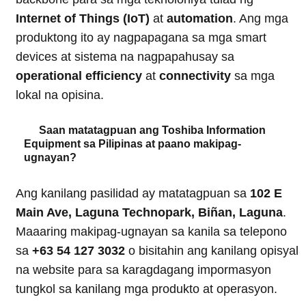
Internet of Things (IoT)
at
automation
. Ang mga
produktong ito ay nagpapagana sa mga smart
devices at sistema na nagpapahusay sa
operational efficiency
at
connectivity
sa mga
lokal na opisina.
Saan matatagpuan ang Toshiba Information
Equipment sa Pilipinas at paano makipag-
ugnayan?
Ang kanilang pasilidad ay matatagpuan sa
102 E
Main Ave, Laguna Technopark, Biñan, Laguna
.
Maaaring makipag-ugnayan sa kanila sa telepono
sa
+63 54 127 3032
o bisitahin ang kanilang opisyal
na website para sa karagdagang impormasyon
tungkol sa kanilang mga produkto at operasyon.