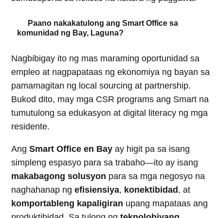
Paano nakakatulong ang Smart Office sa
komunidad ng Bay, Laguna?
Nagbibigay ito ng mas maraming oportunidad sa
empleo at nagpapataas ng ekonomiya ng bayan sa
pamamagitan ng local sourcing at partnership.
Bukod dito, may mga CSR programs ang Smart na
tumutulong sa edukasyon at digital literacy ng mga
residente.
Ang
Smart Office en Bay
ay higit pa sa isang
simpleng espasyo para sa trabaho—ito ay isang
makabagong solusyon
para sa mga negosyo na
naghahanap ng
efisiensiya
,
konektibidad
, at
komportableng kapaligiran
upang mapataas ang
produktibidad. Sa tulong ng
teknolohiyang