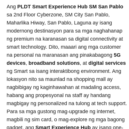
Ang
PLDT Smart Experience Hub SM San Pablo
sa 2nd Floor Cyberzone, SM City San Pablo,
Maharlika Hiway, San Pablo, Laguna ay isang
modernong destinasyon para sa mga naghahanap
ng premium na karanasan sa digital connectivity at
smart technology. Dito, maaari ang mga customer
na personal na maranasan ang pinakabagong
5G
devices
,
broadband solutions
, at
digital services
ng Smart sa isang interaktibong environment. Ang
lokasyon nito sa maunlad na shopping mall ay
nagbibigay ng kaginhawahan at madaling access,
habang ang propesyonal na staff ay handang
magbigay ng personalized na tulong at tech support.
Para sa mga gustong mag-upgrade ng internet,
magbili ng sim card, o mag-explore ng mga bagong
gadget, ang
Smart Experience Hub
ay isang one-