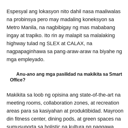
Espesyal ang lokasyon nito dahil nasa maaliwalas
na probinsya pero may madaling koneksyon sa
Metro Manila, na nagbibigay ng mas mababang
ingay at trapiko. Ito rin ay malapit sa malalaking
highway tulad ng SLEX at CALAX, na
nagpapaginhawa sa pang-araw-araw na biyahe ng
mga empleyado.
Anu-ano ang mga pasilidad na makikita sa Smart
Office?
Makikita sa loob ng opisina ang state-of-the-art na
meeting rooms, collaboration zones, at recreation
areas para sa kasiyahan at produktibidad. Mayroon
din fitness center, dining pods, at green spaces na
sumusuporta sa holistic na kultura ng paggawa.