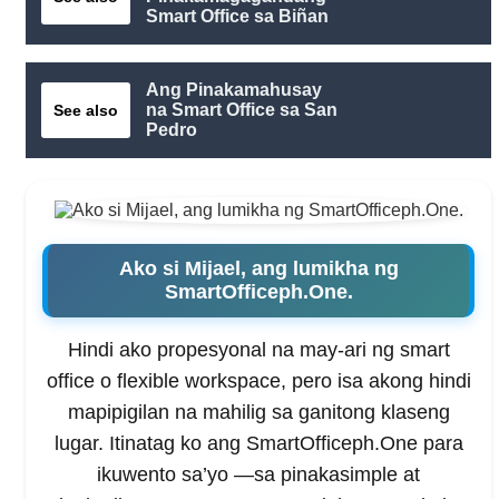
Smart Office sa Biñan
Ang Pinakamahusay
na Smart Office sa San
See also
Pedro
Ako si Mijael, ang lumikha ng
SmartOfficeph.One.
Hindi ako propesyonal na may-ari ng smart
office o flexible workspace, pero isa akong hindi
mapipigilan na mahilig sa ganitong klaseng
lugar. Itinatag ko ang SmartOfficeph.One para
ikuwento sa’yo —sa pinakasimple at