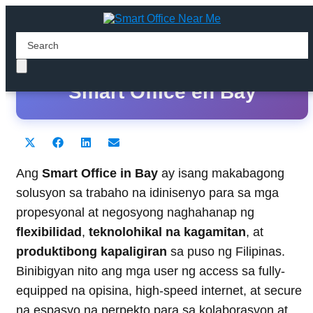
Ang Pinakamahusay na
Smart Office en Bay
Share
Share
Share
Share
X
F
L
E
on
on
on
on
(
a
i
m
T
c
n
a
Ang
Smart Office in Bay
ay isang makabagong
w
e
k
i
solusyon sa trabaho na idinisenyo para sa mga
i
b
e
l
t
o
d
propesyonal at negosyong naghahanap ng
t
o
I
flexibilidad
e
k
,
teknolohikal na kagamitan
n
, at
r
produktibong kapaligiran
sa puso ng Filipinas.
)
Binibigyan nito ang mga user ng access sa fully-
equipped na opisina, high-speed internet, at secure
na espasyo na perpekto para sa kolaborasyon at