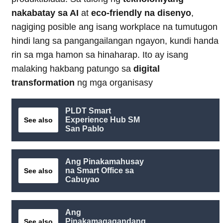
nakabatay sa AI
at
eco-friendly na disenyo
,
nagiging posible ang isang workplace na tumutugon
hindi lang sa pangangailangan ngayon, kundi handa
rin sa mga hamon sa hinaharap. Ito ay isang
malaking hakbang patungo sa
digital
transformation
ng mga organisasy
PLDT Smart
Experience Hub SM
See also
San Pablo
Ang Pinakamahusay
na Smart Office sa
See also
Cabuyao
Ang
Pinakamagagandang
See also