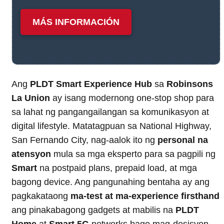
MÁS INFORMACIÓN
Ang
PLDT Smart Experience Hub
sa
Robinsons
La Union
ay isang modernong one-stop shop para
sa lahat ng pangangailangan sa komunikasyon at
digital lifestyle. Matatagpuan sa National Highway,
San Fernando City, nag-aalok ito ng
personal na
atensyon
mula sa mga eksperto para sa pagpili ng
Smart
na postpaid plans, prepaid load, at mga
bagong device. Ang pangunahing bentaha ay ang
pagkakataong
ma-test at ma-experience firsthand
ang pinakabagong gadgets at mabilis na
PLDT
Home
at
Smart 5G
networks bago mag-desisyon.