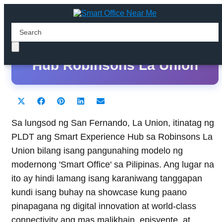
PLDT Smart Experience
Hub Robinsons La Union
Share
Share
Share
Share
Share
X
F
P
L
E
on
on
on
on
on
(
a
i
i
m
T
c
n
n
a
Sa lungsod ng San Fernando, La Union, itinatag ng
w
e
t
k
i
PLDT ang Smart Experience Hub sa Robinsons La
i
b
e
e
l
t
o
r
d
Union bilang isang pangunahing modelo ng
t
o
e
I
modernong 'Smart Office' sa Pilipinas. Ang lugar na
e
k
s
n
r
t
ito ay hindi lamang isang karaniwang tanggapan
)
kundi isang buhay na showcase kung paano
pinapagana ng digital innovation at world-class
connectivity ang mas malikhain, episyente, at