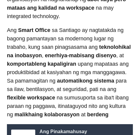
mataas ang kalidad na workspace
na may
integrated technology.
Ang
Smart Office
sa Santiago ay nagtatakda ng
bagong pamantayan sa modernong lugar ng
trabaho, kung saan pinagsasama ang
teknolohikal
na inobasyon
,
enerhiya-mabisang disenyo
, at
komportableng kapaligiran
upang mapataas ang
produktibidad at kasiyahan ng mga manggagawa.
Sa pamamagitan ng
automatikong sistema
para
sa ilaw, bentilasyon, at seguridad, pati na ang
flexible workspace
na sumusuporta sa iba't ibang
paraan ng paggawa, itinataguyod nito ang kultura
ng
malikhaing kolaborasyon
at
berdeng
Ang Pinakamahusay