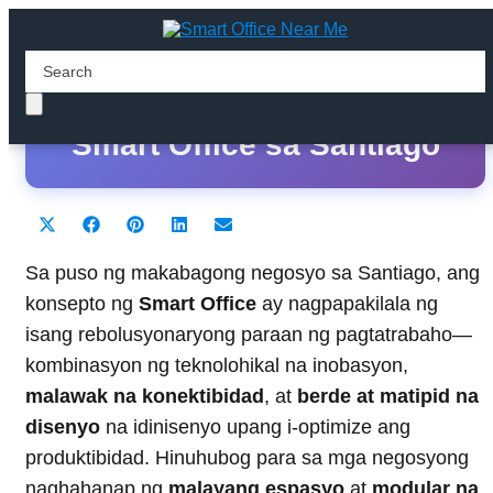
Ang Pinakamahusay na
Smart Office sa Santiago
Share
Share
Share
Share
Share
X
F
P
L
E
on
on
on
on
on
(
a
i
i
m
T
c
n
n
a
Sa puso ng makabagong negosyo sa Santiago, ang
w
e
t
k
i
konsepto ng
Smart Office
ay nagpapakilala ng
i
b
e
e
l
t
o
r
d
isang rebolusyonaryong paraan ng pagtatrabaho—
t
o
e
I
kombinasyon ng teknolohikal na inobasyon,
e
k
s
n
r
t
malawak na konektibidad
, at
berde at matipid na
)
disenyo
na idinisenyo upang i-optimize ang
produktibidad. Hinuhubog para sa mga negosyong
naghahanap ng
malayang espasyo
at
modular na