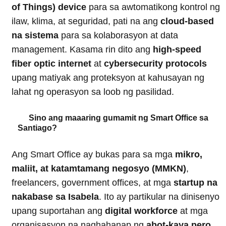
of Things) device
para sa awtomatikong kontrol ng
ilaw, klima, at seguridad, pati na ang
cloud-based
na sistema
para sa kolaborasyon at data
management. Kasama rin dito ang
high-speed
fiber optic internet
at
cybersecurity protocols
upang matiyak ang proteksyon at kahusayan ng
lahat ng operasyon sa loob ng pasilidad.
Sino ang maaaring gumamit ng Smart Office sa
Santiago?
Ang Smart Office ay bukas para sa mga
mikro,
maliit, at katamtamang negosyo (MMKN)
,
freelancers, government offices, at mga
startup na
nakabase sa Isabela
. Ito ay partikular na dinisenyo
upang suportahan ang
digital workforce
at mga
organisasyon na naghahanap ng
abot-kaya pero