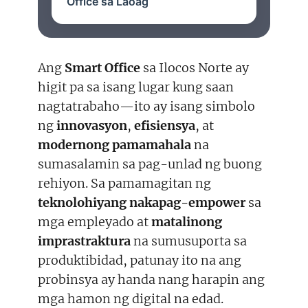
Office sa Laoag
Ang
Smart Office
sa Ilocos Norte ay
higit pa sa isang lugar kung saan
nagtatrabaho—ito ay isang simbolo
ng
innovasyon
,
efisiensya
, at
modernong pamamahala
na
sumasalamin sa pag-unlad ng buong
rehiyon. Sa pamamagitan ng
teknolohiyang nakapag-empower
sa
mga empleyado at
matalinong
imprastraktura
na sumusuporta sa
produktibidad, patunay ito na ang
probinsya ay handa nang harapin ang
mga hamon ng digital na edad.