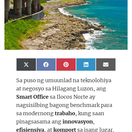
Share
Share
Share
Share
Share
X
F
P
L
E
on
on
on
on
on
(
a
i
i
m
T
c
n
n
a
Sa puso ng umuunlad na teknolohiya
w
e
t
k
i
i
b
e
e
l
at negosyo sa Hilagang Luzon, ang
t
o
r
d
t
o
e
I
Smart Office
sa Ilocos Norte ay
e
k
s
n
r
t
nagsisilbing bagong benchmark para
)
sa modernong
trabaho
, kung saan
pinagsasama ang
innovasyon
,
efisiensiya
, at
komport
sa isang lugar.