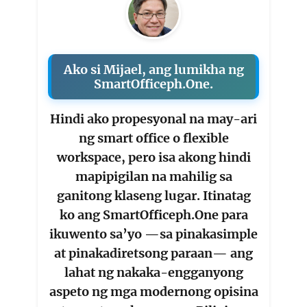
Ako si Mijael, ang lumikha ng
SmartOfficeph.One.
Hindi ako propesyonal na may-ari
ng smart office o flexible
workspace, pero isa akong hindi
mapipigilan na mahilig sa
ganitong klaseng lugar. Itinatag
ko ang SmartOfficeph.One para
ikuwento sa’yo —sa pinakasimple
at pinakadiretsong paraan— ang
lahat ng nakaka-engganyong
aspeto ng mga modernong opisina