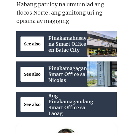
Habang patuloy na umuunlad ang
Ilocos Norte, ang ganitong uri ng
opisina ay magiging
Pinakamahusay
na Smart Office
See also
en Batac City
Pinakamagagandang
Smart Office sa San
See also
Nicolas
Ang
Pinakamagandang
See also
Smart Office sa
Laoag