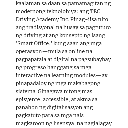
r
kaalaman sa daan sa pamamagitan ng
)
modernong teknolohiya: ang TEC
Driving Academy Inc. Pinag-iisa nito
ang tradisyonal na husay sa pagtuturo
ng driving at ang konsepto ng isang
'Smart Office,' kung saan ang mga
operasyon—mula sa online na
pagpapatala at digital na pagsubaybay
ng progreso hanggang sa mga
interactive na learning modules—ay
pinapadaloy ng mga makabagong
sistema. Ginagawa nitong mas
episyente, accessible, at akma sa
panahon ng digitalisasyon ang
pagkatuto para sa mga nais
magkaroon ng lisensya, na naglalagay