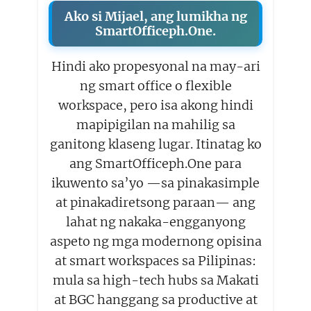
Ako si Mijael, ang lumikha ng
SmartOfficeph.One.
Hindi ako propesyonal na may-ari
ng smart office o flexible
workspace, pero isa akong hindi
mapipigilan na mahilig sa
ganitong klaseng lugar. Itinatag ko
ang SmartOfficeph.One para
ikuwento sa’yo —sa pinakasimple
at pinakadiretsong paraan— ang
lahat ng nakaka-engganyong
aspeto ng mga modernong opisina
at smart workspaces sa Pilipinas:
mula sa high-tech hubs sa Makati
at BGC hanggang sa productive at