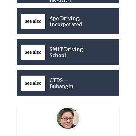
BRANCH
Apo Driving,
See also
Incorporated
SMIT Driving
See also
School
CTDS -
See also
Buhangin