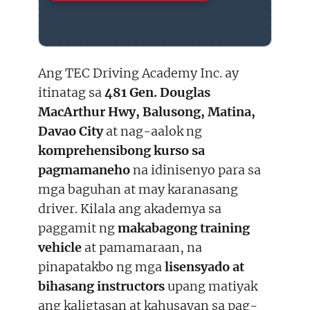
Ang TEC Driving Academy Inc. ay
itinatag sa
481 Gen. Douglas
MacArthur Hwy, Balusong, Matina,
Davao City
at nag-aalok ng
komprehensibong kurso sa
pagmamaneho
na idinisenyo para sa
mga baguhan at may karanasang
driver. Kilala ang akademya sa
paggamit ng
makabagong training
vehicle
at pamamaraan, na
pinapatakbo ng mga
lisensyado at
bihasang instructors
upang matiyak
ang kaligtasan at kahusayan sa pag-