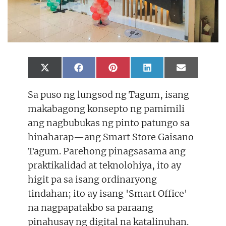
Share
Share
Share
Share
Share
X
F
P
L
E
on
on
on
on
on
(
a
i
i
m
T
c
n
n
a
Sa puso ng lungsod ng Tagum, isang
w
e
t
k
i
i
b
e
e
l
makabagong konsepto ng pamimili
t
o
r
d
t
o
e
I
ang nagbubukas ng pinto patungo sa
e
k
s
n
r
t
hinaharap—ang Smart Store Gaisano
)
Tagum. Parehong pinagsasama ang
praktikalidad at teknolohiya, ito ay
higit pa sa isang ordinaryong
tindahan; ito ay isang 'Smart Office'
na nagpapatakbo sa paraang
pinahusay ng digital na katalinuhan.