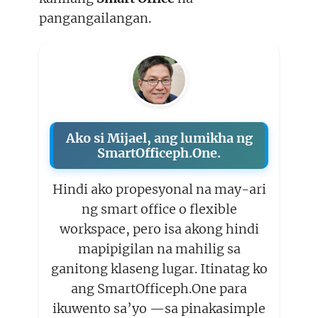
pangangailangan.
Ako si Mijael, ang lumikha ng
SmartOfficeph.One.
Hindi ako propesyonal na may-ari
ng smart office o flexible
workspace, pero isa akong hindi
mapipigilan na mahilig sa
ganitong klaseng lugar. Itinatag ko
ang SmartOfficeph.One para
ikuwento sa’yo —sa pinakasimple