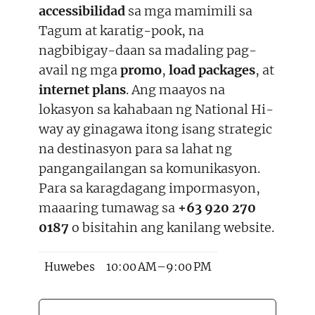
accessibilidad
sa mga mamimili sa
Tagum at karatig-pook, na
nagbibigay-daan sa madaling pag-
avail ng mga
promo
,
load packages
, at
internet plans
. Ang maayos na
lokasyon sa kahabaan ng National Hi-
way ay ginagawa itong isang strategic
na destinasyon para sa lahat ng
pangangailangan sa komunikasyon.
Para sa karagdagang impormasyon,
maaaring tumawag sa
+63 920 270
0187
o bisitahin ang kanilang website.
Huwebes
10:00 AM–9:00 PM