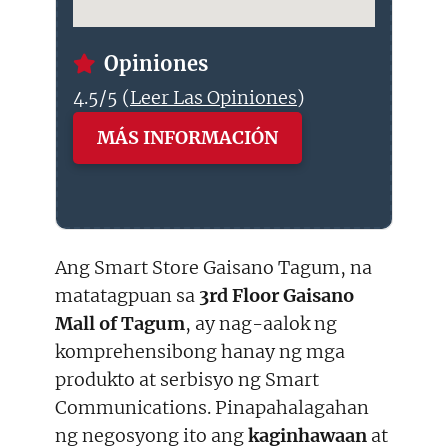
Opiniones
4.5/5 (
Leer Las Opiniones
)
MÁS INFORMACIÓN
Ang Smart Store Gaisano Tagum, na
matatagpuan sa
3rd Floor Gaisano
Mall of Tagum
, ay nag-aalok ng
komprehensibong hanay ng mga
produkto at serbisyo ng Smart
Communications. Pinapahalagahan
ng negosyong ito ang
kaginhawaan
at