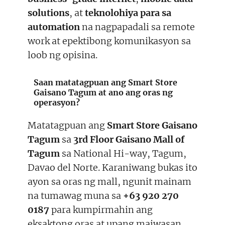
solutions
, at
teknolohiya para sa
automation
na nagpapadali sa remote
work at epektibong komunikasyon sa
loob ng opisina.
Saan matatagpuan ang Smart Store
Gaisano Tagum at ano ang oras ng
operasyon?
Matatagpuan ang
Smart Store Gaisano
Tagum
sa
3rd Floor Gaisano Mall of
Tagum
sa National Hi-way, Tagum,
Davao del Norte. Karaniwang bukas ito
ayon sa oras ng mall, ngunit mainam
na tumawag muna sa
+63 920 270
0187
para kumpirmahin ang
eksaktong oras at upang maiwasan