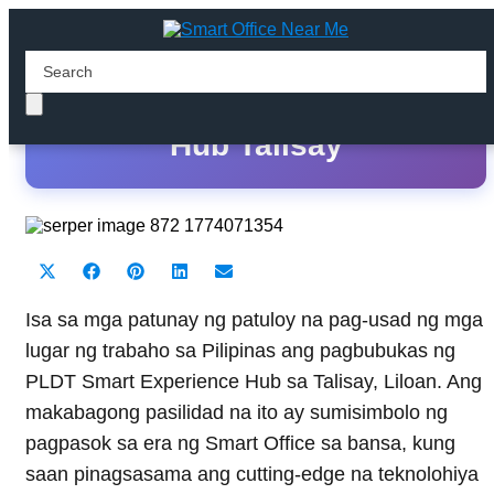
PLDT Smart Experience
Hub Talisay
Share
Share
Share
Share
Share
X
F
P
L
E
on
on
on
on
on
(
a
i
i
m
T
c
n
n
a
Isa sa mga patunay ng patuloy na pag-usad ng mga
w
e
t
k
i
lugar ng trabaho sa Pilipinas ang pagbubukas ng
i
b
e
e
l
t
o
r
d
PLDT Smart Experience Hub sa Talisay, Liloan. Ang
t
o
e
I
makabagong pasilidad na ito ay sumisimbolo ng
e
k
s
n
r
t
pagpasok sa era ng Smart Office sa bansa, kung
)
saan pinagsasama ang cutting-edge na teknolohiya