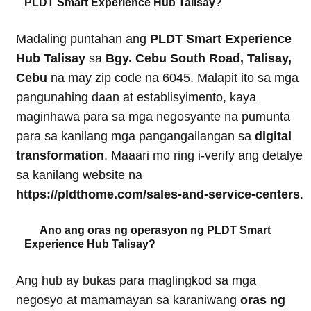
PLDT Smart Experience Hub Talisay?
Madaling puntahan ang
PLDT Smart Experience
Hub Talisay
sa
Bgy. Cebu South Road, Talisay,
Cebu
na may zip code na 6045. Malapit ito sa mga
pangunahing daan at establisyimento, kaya
maginhawa para sa mga negosyante na pumunta
para sa kanilang mga pangangailangan sa
digital
transformation
. Maaari mo ring i-verify ang detalye
sa kanilang website na
https://pldthome.com/sales-and-service-centers
.
Ano ang oras ng operasyon ng PLDT Smart
Experience Hub Talisay?
Ang hub ay bukas para maglingkod sa mga
negosyo at mamamayan sa karaniwang
oras ng