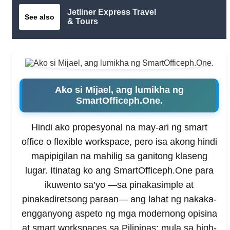
Jetliner Express Travel
See also
& Tours
Ako si Mijael, ang lumikha ng
SmartOfficeph.One.
Hindi ako propesyonal na may-ari ng smart
office o flexible workspace, pero isa akong hindi
mapipigilan na mahilig sa ganitong klaseng
lugar. Itinatag ko ang SmartOfficeph.One para
ikuwento sa’yo —sa pinakasimple at
pinakadiretsong paraan— ang lahat ng nakaka-
engganyong aspeto ng mga modernong opisina
at smart workspaces sa Pilipinas: mula sa high-