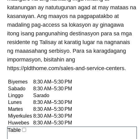
katanungan ay natutugunan agad at may mataas na
kasanayan. Ang maayos na pagpapatakbo at
madaling pag-access sa lokasyon ay ginagawa
itong isang pangunahing destinasyon para sa mga
residente ng Talisay at karatig lugar na nagnanais
ng maaasahang serbisyo. Para sa karagdagang
impormasyon, bisitahin ang
https://pldthome.com/sales-and-service-centers.
Biyernes
8:30 AM–5:30 PM
Sabado
8:30 AM–5:30 PM
Linggo
Sarado
Lunes
8:30 AM–5:30 PM
Martes
8:30 AM–5:30 PM
Miyerkules
8:30 AM–5:30 PM
Huwebes
8:30 AM–5:30 PM
Table