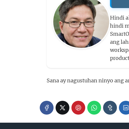
Hindi a
hindi m
SmartO
ang la
workspa
product
Sana ay nagustuhan ninyo ang ar