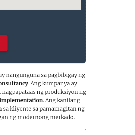
)
N
 ay nangunguna sa pagbibigay ng
onsultancy
. Ang kumpanya ay
t nagpapataas ng produksiyon ng
c implementation
. Ang kanilang
n
sa kliyente sa pamamagitan ng
ngan ng modernong merkado.