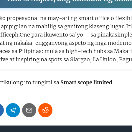
ko propesyonal na may-ari ng smart office o flexib
apipigilan na mahilig sa ganitong klaseng lugar. It
fficeph.One para ikuwento sa’yo —sa pinakasimple
hat ng nakaka-engganyong aspeto ng mga modernon
ces sa Pilipinas: mula sa high-tech hubs sa Makat
ive at inspiring na spots sa Siargao, La Union, Bagui
tikulong ito tungkol sa
Smart scope limited
.