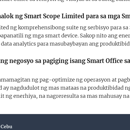
alok ng Smart Scope Limited para sa mga Sm
ed ng komprehensibong suite ng serbisyo para sa 
gpapanatili ng mga smart device. Sakop nito ang e
 data analytics para masubaybayan ang produktibida
ng negosyo sa pagiging isang Smart Office 
amamagitan ng pag-optimize ng operasyon at pagb
d ay nagdudulot ng mas mataas na produktibidad n
it ng enerhiya, na nagreresulta sa mas mahusay n
 Cebu