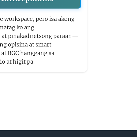
le workspace, pero isa akong
inatag ko ang
 at pinakadiretsong paraan—
g opisina at smart
i at BGC hanggang sa
o at higit pa.