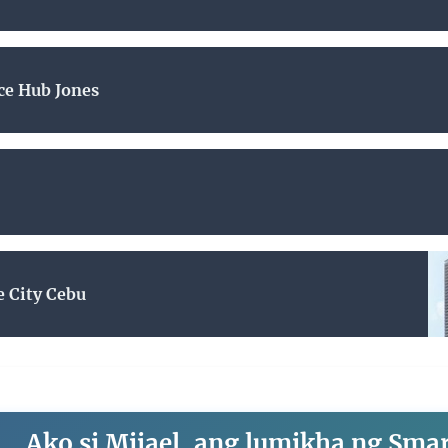
ce Hub Jones
 City Cebu
Ako si Mijael, ang lumikha ng Sma