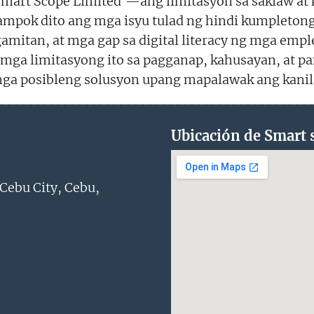
mart Scope Limited'—ang limitasyon sa saklaw at
ampok dito ang mga isyu tulad ng hindi kumpletong
amitan, at mga gap sa digital literacy ng mga empl
 mga limitasyong ito sa pagganap, kahusayan, at 
 mga posibleng solusyon upang mapalawak ang kani
Ubicación de Smart 
Cebu City, Cebu,