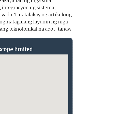
 kakayahan ng mga smart
 integrasyon ng sistema,
eyado. Tinatalakay ng artikulong
pangmatagalang layunin ng mga
lang teknolohikal na abot-tanaw.
scope limited