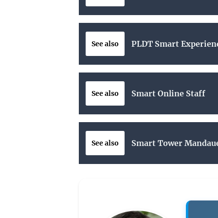
PLDT Smart Experien
See also
Smart Online Staff
See also
Smart Tower Mandaue
See also