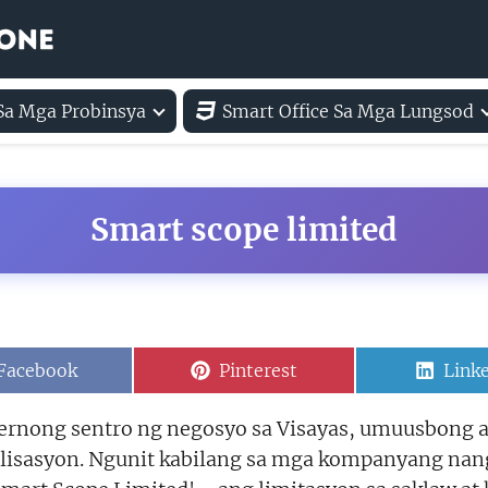
 Sa Mga Probinsya
Smart Office Sa Mga Lungsod
Smart scope limited
Share
Share
Shar
Facebook
Pinterest
Link
on
on
on
ernong sentro ng negosyo sa Visayas, umuusbong a
italisasyon. Ngunit kabilang sa mga kompanyang na