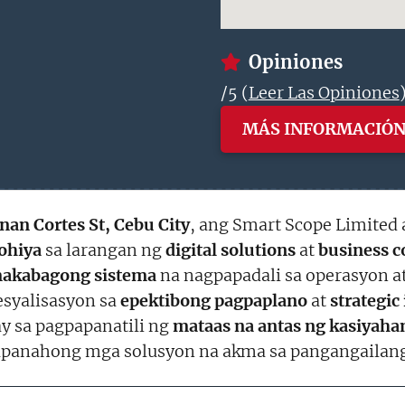
Opiniones
/5 (
Leer Las Opiniones
MÁS INFORMACIÓ
an Cortes St, Cebu City
, ang Smart Scope Limited
ohiya
sa larangan ng
digital solutions
at
business c
akabagong sistema
na nagpapadali sa operasyon a
esyalisasyon sa
epektibong pagpaplano
at
strategi
y sa pagpapanatili ng
mataas na antas ng kasiyaha
apanahong mga solusyon na akma sa pangangaila