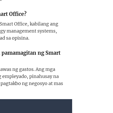
art Office?
Smart Office, kabilang ang
nergy management systems,
d sa opisina.
sa pamamagitan ng Smart
awas ng gastos. Ang mga
g empleyado, pinahusay na
a pagtakbo ng negosyo at mas