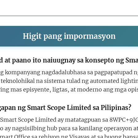
Higit pang impormasyon
 at paano ito naiuugnay sa konsepto ng Smart
ng kompanyang nagdadalubhasa sa pagpapatupad ng 
 teknolohikal na sistema tulad ng automated lightin
ng mas episyente, ligtas, at moderno ang mga opis
apan ng Smart Scope Limited sa Pilipinas?
mart Scope Limited ay matatagpuan sa 8WPC+9JG, 
to ay nagsisilbing hub para sa kanilang operasyon a
art Office sa rehiyon ng Visayas at sa buong bansa