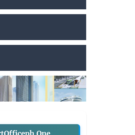
rtOfficeph.One.