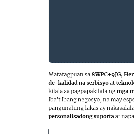
Matatagpuan sa
8WPC+9JG, Hern
de-kalidad na serbisyo
at
teknol
kilala sa pagpapakilala ng
mga m
iba't ibang negosyo, na may esp
pangunahing lakas ay nakasalala
personalisadong suporta
at nap