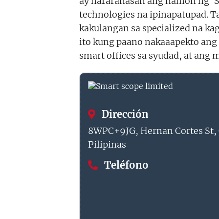
ay nararanasan ang hamon ng 'S
technologies na ipinapatupad. T
kakulangan sa specialized na kag
ito kung paano nakaaapekto ang
smart offices sa syudad, at ang
Dirección
8WPC+9JG, Hernan Cortes St, 
Pilipinas
Teléfono