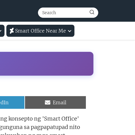
Smart Office Near Me
e
Share
edIn
Email
on
ng konsepto ng 'Smart Office'
ngunguna sa pagpapatupad nito