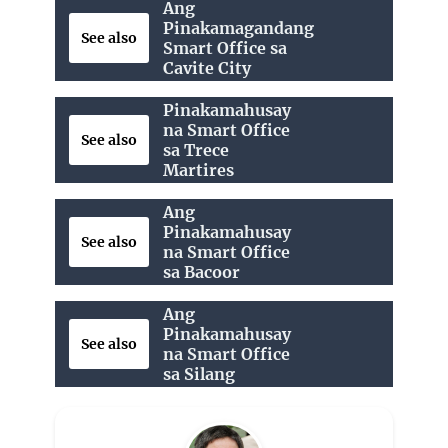
Ang
Pinakamagandang
See also
Smart Office sa
Cavite City
Pinakamahusay
na Smart Office
See also
sa Trece
Martires
Ang
Pinakamahusay
See also
na Smart Office
sa Bacoor
Ang
Pinakamahusay
See also
na Smart Office
sa Silang