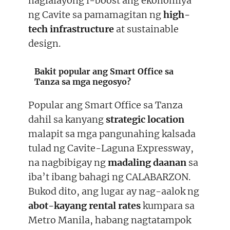
naglalayong i-boost ang ekonomiya
ng Cavite sa pamamagitan ng
high-
tech infrastructure
at sustainable
design.
Bakit popular ang Smart Office sa
Tanza sa mga negosyo?
Popular ang Smart Office sa Tanza
dahil sa kanyang
strategic location
malapit sa mga pangunahing kalsada
tulad ng Cavite-Laguna Expressway,
na nagbibigay ng
madaling daanan
sa
iba’t ibang bahagi ng CALABARZON.
Bukod dito, ang lugar ay nag-aalok ng
abot-kayang rental rates
kumpara sa
Metro Manila, habang nagtatampok