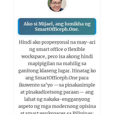
Ako si Mijael, ang lumikha ng
SmartOfficeph.One.
Hindi ako propesyonal na may-ari
ng smart office o flexible
workspace, pero isa akong hindi
mapipigilan na mahilig sa
ganitong klaseng lugar. Itinatag ko
ang SmartOfficeph.One para
ikuwento sa’yo —sa pinakasimple
at pinakadiretsong paraan— ang
lahat ng nakaka-engganyong
aspeto ng mga modernong opisina
at smart workspaces sa Pilipinas: