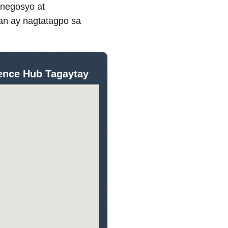
 negosyo at
an ay nagtatagpo sa
ence Hub Tagaytay