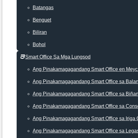
Batangas
Benguet
Biliran
Bohol
Smart Office Sa Mga Lungsod
Ang Pinakamagagandang Smart Office en Mey
Ang Pinakamagagandang Smart Office sa Bala
Ang Pinakamagagandang Smart Office sa Biña
Ang Pinakamagagandang Smart Office sa Cons
Ang Pinakamagagandang Smart Office sa Iriga 
Ang Pinakamagagandang Smart Office sa Lega