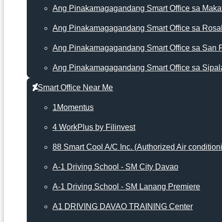
Ang Pinakamagagandang Smart Office sa Makat
Ang Pinakamagagandang Smart Office sa Rosa
Ang Pinakamagagandang Smart Office sa San 
Ang Pinakamagagandang Smart Office sa Sipal
Smart Office Near Me
1Momentus
4 WorkPlus by Filinvest
88 Smart Cool A/C Inc. (Authorized Air condition
A-1 Driving School - SM City Davao
A-1 Driving School - SM Lanang Premiere
A1 DRIVING DAVAO TRAINING Center