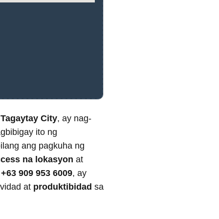
 Tagaytay City
, ay nag-
bibigay ito ng
bilang ang pagkuha ng
cess na lokasyon
at
o
+63 909 953 6009
, ay
ividad at
produktibidad
sa