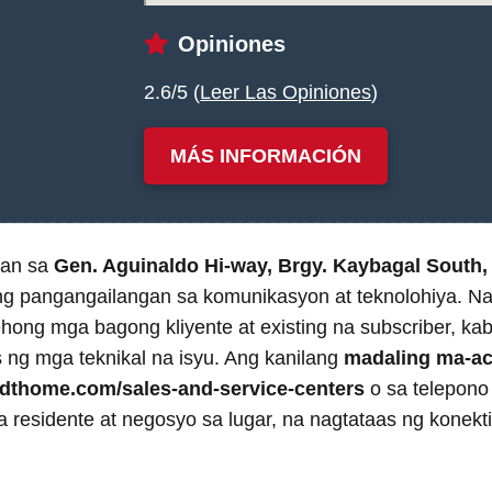
Opiniones
2.6/5 (
Leer Las Opiniones
)
MÁS INFORMACIÓN
uan sa
Gen. Aguinaldo Hi-way, Brgy. Kaybagal South,
ng pangangailangan sa komunikasyon at teknolohiya. Nag
hong mga bagong kliyente at existing na subscriber, ka
 ng mga teknikal na isyu. Ang kanilang
madaling ma-ac
pldthome.com/sales-and-service-centers
o sa telepon
residente at negosyo sa lugar, na nagtataas ng konekt