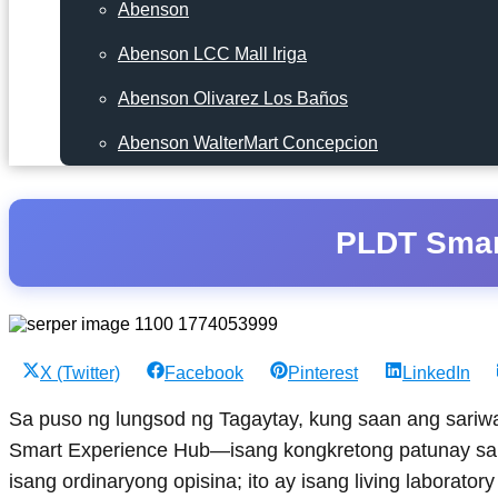
Abenson
Abenson LCC Mall Iriga
Abenson Olivarez Los Baños
Abenson WalterMart Concepcion
PLDT Smar
Share
Share
Share
Share
X (Twitter)
Facebook
Pinterest
LinkedIn
on
on
on
on
Sa puso ng lungsod ng Tagaytay, kung saan ang sari
Smart Experience Hub—isang kongkretong patunay sa p
isang ordinaryong opisina; ito ay isang living laborato