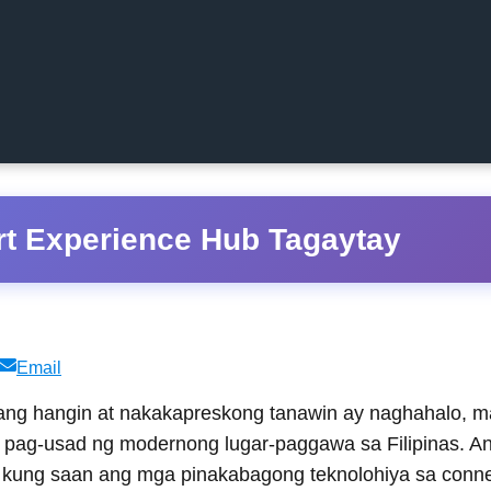
t Experience Hub Tagaytay
Share
Email
on
wang hangin at nakakapreskong tanawin ay naghahalo, 
ag-usad ng modernong lugar-paggawa sa Filipinas. Ang 
ry kung saan ang mga pinakabagong teknolohiya sa connecti