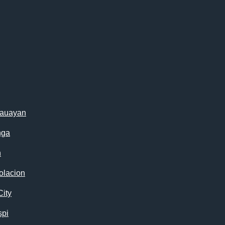
cauayan
nga
n
olacion
City
spi