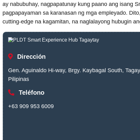
ay nabubuhay, nagpapatunay kung paano ang isang Sm
pagpapayaman sa karanasan ng mga empleyado. Dito, an
cutting-edge na kagamitan, na naglalayong hubugin an
Dirección
Gen. Aguinaldo Hi-way, Brgy. Kaybagal South, Tagayt
Pilipinas
Teléfono
+63 909 953 6009