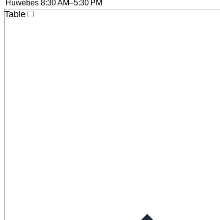
Huwebes
8:30 AM–5:30 PM
Table