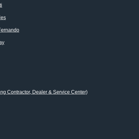
i
les
Fernando
ay
ing Contractor, Dealer & Service Center)