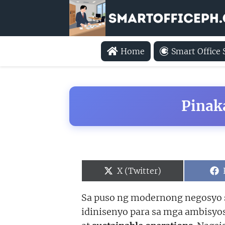
Home
Smart Office
Pinak
Share
X (Twitter)
on
Sa puso ng modernong negosyo
idinisenyo para sa mga ambisy