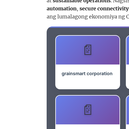
at
sustainable operations
. Nagsi
automation
,
secure connectivity
ang lumalagong ekonomiya ng Cav
grainsmart corporation