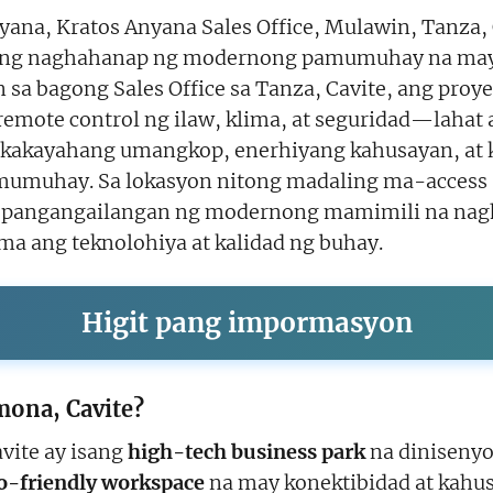
ana, Kratos Anyana Sales Office, Mulawin, Tanza,
yang naghahanap ng modernong pamumuhay na may
an sa bagong Sales Office sa Tanza, Cavite, ang pro
remote control ng ilaw, klima, at seguridad—lahat 
a kakayahang umangkop, enerhiyang kahusayan, at 
amumuhay. Sa lokasyon nitong madaling ma-access
pangangailangan ng modernong mamimili na nag
ma ang teknolohiya at kalidad ng buhay.
Higit pang impormasyon
mona, Cavite?
vite ay isang
high-tech business park
na diniseny
o-friendly workspace
na may konektibidad at kahus