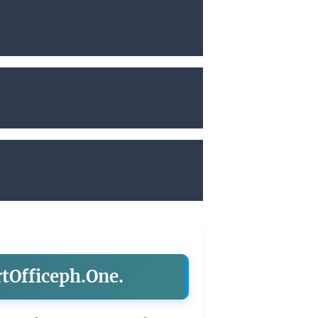
rtOfficeph.One.