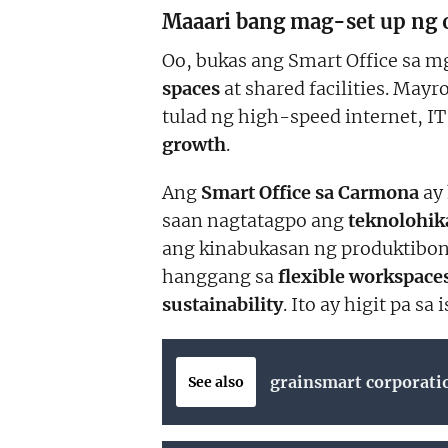
Maaari bang mag-set up ng op
Oo, bukas ang Smart Office sa 
spaces
at shared facilities. Mayr
tulad ng high-speed internet, I
growth
.
Ang
Smart Office sa Carmona
ay 
saan nagtatagpo ang
teknolohik
ang kinabukasan ng produktibo
hanggang sa
flexible workspace
sustainability
. Ito ay higit pa s
grainsmart corporati
See also