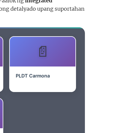
g-aalok ng
integrated
nong detalyado upang suportahan
PLDT Carmona