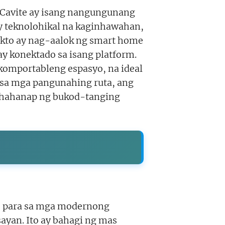
 Cavite ay isang nangungunang
 teknolohikal na kaginhawahan,
yekto ay nag-aalok ng smart home
ay konektado sa isang platform.
komportableng espasyo, na ideal
 sa mga pangunahing ruta, ang
hahanap ng bukod-tanging
o para sa mga modernong
ayan. Ito ay bahagi ng mas