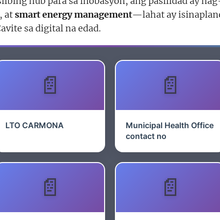
silbing hub para sa inobasyon, ang pasilidad ay na
, at
smart energy management
—lahat ay isinapla
ite sa digital na edad.
LTO CARMONA
Municipal Health Office
contact no