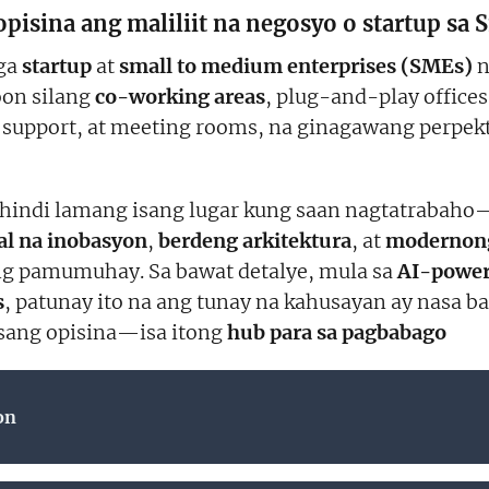
isina ang maliliit na negosyo o startup sa S
mga
startup
at
small to medium enterprises (SMEs)
n
oon silang
co-working areas
, plug-and-play offices
T support, at meeting rooms, na ginagawang perpek
hindi lamang isang lugar kung saan nagtatrabaho—
al na inobasyon
,
berdeng arkitektura
, at
modernon
ng pamumuhay. Sa bawat detalye, mula sa
AI-power
s
, patunay ito na ang tunay na kahusayan ay nasa b
a isang opisina—isa itong
hub para sa pagbabago
on