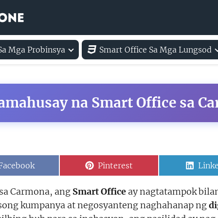
 Sa Mga Probinsya
Smart Office Sa Mga Lungsod
amahusay na Smart Office sa C
Share
Share
Shar
Facebook
Pinterest
Link
on
on
on
 sa Carmona, ang
Smart Office
ay nagtatampok bila
osong kumpanya at negosyanteng naghahanap ng
di