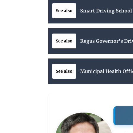
Smart Driving School
See also
Regus Governor's Dri
See also
Municipal Health Offi
See also