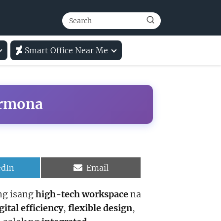
Smart Office Near Me
armona
e
Share
edIn
Email
on
ng isang
high-tech workspace
na
gital efficiency
,
flexible design
,