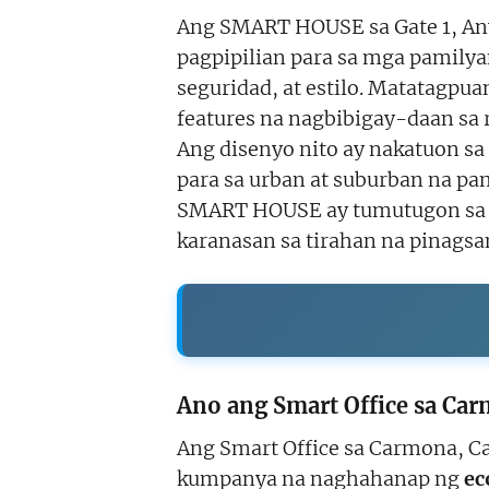
Ang SMART HOUSE sa Gate 1, Any
pagpipilian para sa mga pamil
seguridad, at estilo. Matatagpu
features na nagbibigay-daan sa 
Ang disenyo nito ay nakatuon s
para sa urban at suburban na p
SMART HOUSE ay tumutugon sa 
karanasan sa tirahan na pinagsa
Ano ang Smart Office sa Car
Ang Smart Office sa Carmona, Ca
kumpanya na naghahanap ng
ec