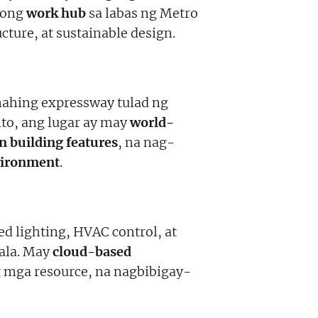
bong
work hub
sa labas ng Metro
ructure, at sustainable design.
ahing expressway tulad ng
ito, ang lugar ay may
world-
n building features
, na nag-
vironment
.
d lighting, HVAC control, at
ala. May
cloud-based
 mga resource, na nagbibigay-