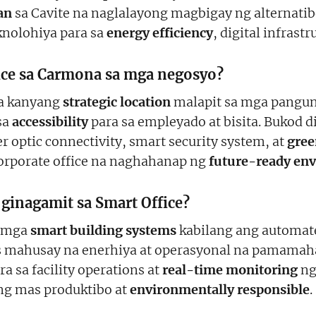
an
sa Cavite na naglalayong magbigay ng alternati
knolohiya para sa
energy efficiency
, digital infrast
ice sa Carmona sa mga negosyo?
sa kanyang
strategic location
malapit sa mga pangun
sa
accessibility
para sa empleyado at bisita. Bukod d
r optic connectivity, smart security system, at
gree
 corporate office na naghahanap ng
future-ready en
ginagamit sa Smart Office?
g mga
smart building systems
kabilang ang automate
s mahusay na enerhiya at operasyonal na pamamah
ra sa facility operations at
real-time monitoring
ng
g mas produktibo at
environmentally responsible
.