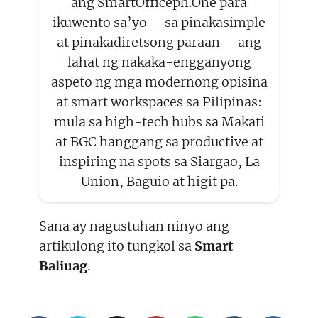
ang SmartOfficeph.One para
ikuwento sa’yo —sa pinakasimple
at pinakadiretsong paraan— ang
lahat ng nakaka-engganyong
aspeto ng mga modernong opisina
at smart workspaces sa Pilipinas:
mula sa high-tech hubs sa Makati
at BGC hanggang sa productive at
inspiring na spots sa Siargao, La
Union, Baguio at higit pa.
Sana ay nagustuhan ninyo ang
artikulong ito tungkol sa
Smart
Baliuag
.