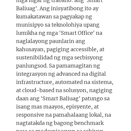
mga lugar ng trabaho: ang 'Smart
Baliuag'. Ang inisyatibong ito ay
kumakatawan sa pagyakap ng
munisipyo sa teknolohiya upang
lumikha ng mga 'Smart Office' na
naglalayong paunlarin ang
kahusayan, pagiging accessible, at
sustenibilidad ng mga serbisyong
panlungsod. Sa pamamagitan ng
integrasyon ng advanced na digital
infrastructure, automated na sistema,
at cloud-based na solusyon, nagiging
daan ang 'Smart Baliuag' patungo sa
isang mas maayos, episyente, at
responsive na pamahalaang lokal, na
nagtatakda ng bagong benchmark