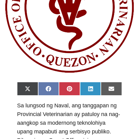
Share
Share
Share
Share
Share
X
F
P
L
E
on
on
on
on
on
(
a
i
i
m
T
c
n
n
a
Sa lungsod ng Naval, ang tanggapan ng
w
e
t
k
i
i
b
e
e
l
Provincial Veterinarian ay patuloy na nag-
t
o
r
d
t
o
e
I
aangkop sa modernong teknolohiya
e
k
s
n
r
t
upang mapabuti ang serbisyo publiko.
)