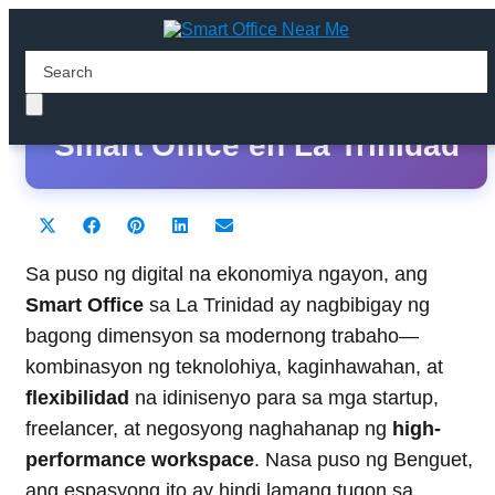
Ang Pinakamagandang
Smart Office en La Trinidad
Share
Share
Share
Share
Share
X
F
P
L
E
on
on
on
on
on
(
a
i
i
m
T
c
n
n
a
Sa puso ng digital na ekonomiya ngayon, ang
w
e
t
k
i
Smart Office
sa La Trinidad ay nagbibigay ng
i
b
e
e
l
t
o
r
d
bagong dimensyon sa modernong trabaho—
t
o
e
I
kombinasyon ng teknolohiya, kaginhawahan, at
e
k
s
n
r
t
flexibilidad
na idinisenyo para sa mga startup,
)
freelancer, at negosyong naghahanap ng
high-
performance workspace
. Nasa puso ng Benguet,
ang espasyong ito ay hindi lamang tugon sa