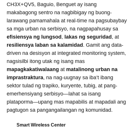
CH3X+QV5, Baguio, Benguet ay isang
makabagong sentro na nagbibigay ng buong-
larawang pamamahala at real-time na pagsubaybay
sa mga urban na serbisyo, na nagpapahusay sa
efisiensya ng lungsod
,
lakas ng seguridad
, at
resiliensya laban sa kalamidad
. Gamit ang data-
driven na desisyon at integrated monitoring system,
nagsisilbi itong utak ng isang mas
mapagkakatiwalaang
at
matalinong urban na
imprastraktura
, na nag-uugnay sa iba’t ibang
sektor tulad ng trapiko, kuryente, tubig, at pang-
emerhensiyang serbisyo—lahat sa isang
plataporma—upang mas mapabilis at mapadali ang
pagtugon sa pangangailangan ng komunidad.
Smart Wireless Center