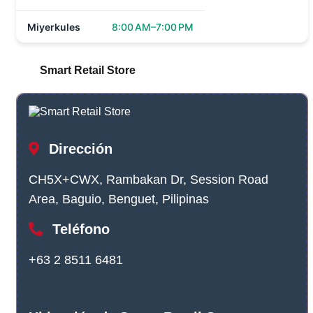
Miyerkules
8:00 AM–7:00 PM
Smart Retail Store
Dirección
CH5X+CWX, Rambakan Dr, Session Road
Area, Baguio, Benguet, Pilipinas
Teléfono
+63 2 8511 6481