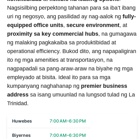
Nagsisilbing perpektong tahanan para sa iba’t ibang
uri ng negosyo, ang pasilidad ay nag-aalok ng
fully-
equipped office units
,
secure environment
, at
proximity sa key commercial hubs
, na gumagawa
ng malaking pagkakaiba sa produktibidad at
operational efficiency. Bukod dito, ang napapaligiran
ito ng mga amenities at transportasyon, na
nagpapadali sa pang-araw-araw na biyahe ng mga
empleyado at bisita. Ideal ito para sa mga
kumpanyang naghahanap ng
premier business
address
sa isang umuunlad na lungsod tulad ng La
Trinidad.
Huwebes
7:00 AM–6:30 PM
Biyernes
7:00 AM–6:30 PM