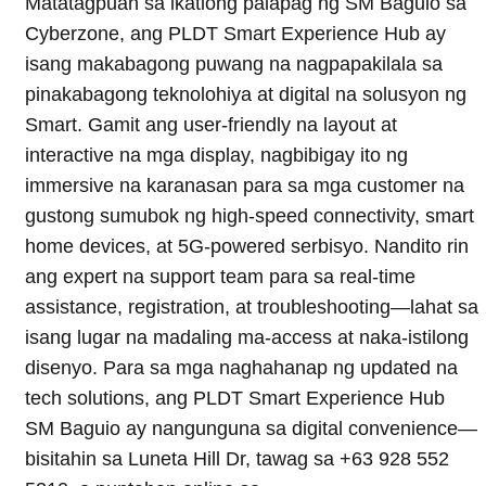
Matatagpuan sa ikatlong palapag ng SM Baguio sa
Cyberzone, ang PLDT Smart Experience Hub ay
isang makabagong puwang na nagpapakilala sa
pinakabagong teknolohiya at digital na solusyon ng
Smart. Gamit ang user-friendly na layout at
interactive na mga display, nagbibigay ito ng
immersive na karanasan para sa mga customer na
gustong sumubok ng high-speed connectivity, smart
home devices, at 5G-powered serbisyo. Nandito rin
ang expert na support team para sa real-time
assistance, registration, at troubleshooting—lahat sa
isang lugar na madaling ma-access at naka-istilong
disenyo. Para sa mga naghahanap ng updated na
tech solutions, ang PLDT Smart Experience Hub
SM Baguio ay nangunguna sa digital convenience—
bisitahin sa Luneta Hill Dr, tawag sa +63 928 552