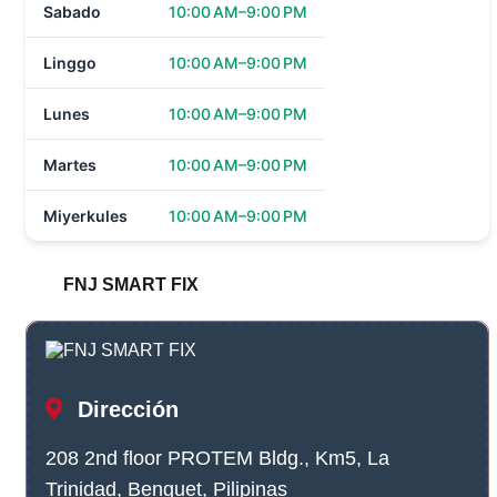
Sabado
10:00 AM–9:00 PM
Linggo
10:00 AM–9:00 PM
Lunes
10:00 AM–9:00 PM
Martes
10:00 AM–9:00 PM
Miyerkules
10:00 AM–9:00 PM
FNJ SMART FIX
Dirección
208 2nd floor PROTEM Bldg., Km5, La
Trinidad, Benguet, Pilipinas