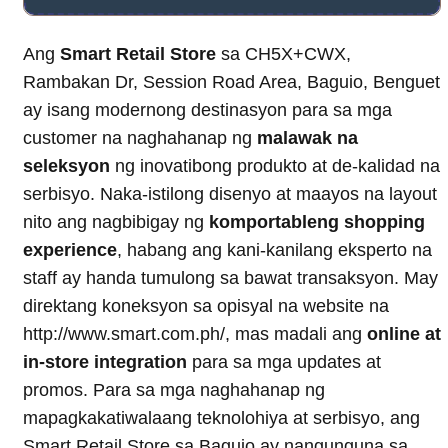
Ang
Smart Retail Store
sa CH5X+CWX,
Rambakan Dr, Session Road Area, Baguio, Benguet
ay isang modernong destinasyon para sa mga
customer na naghahanap ng
malawak na
seleksyon
ng inovatibong produkto at de-kalidad na
serbisyo. Naka-istilong disenyo at maayos na layout
nito ang nagbibigay ng
komportableng shopping
experience
, habang ang kani-kanilang eksperto na
staff ay handa tumulong sa bawat transaksyon. May
direktang koneksyon sa opisyal na website na
http://www.smart.com.ph/, mas madali ang
online at
in-store integration
para sa mga updates at
promos. Para sa mga naghahanap ng
mapagkakatiwalaang teknolohiya at serbisyo, ang
Smart Retail Store sa Baguio ay nangunguna sa