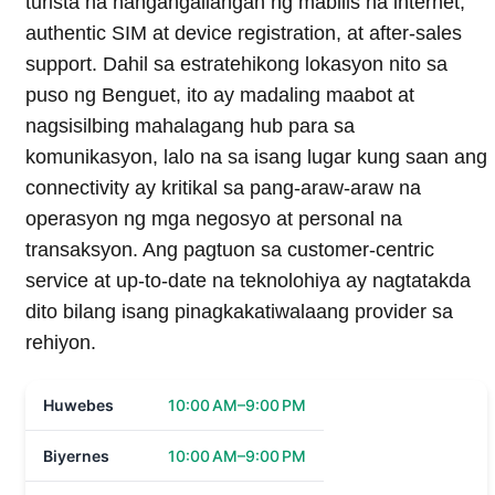
turista na nangangailangan ng mabilis na internet,
authentic SIM at device registration, at after-sales
support. Dahil sa estratehikong lokasyon nito sa
puso ng Benguet, ito ay madaling maabot at
nagsisilbing mahalagang hub para sa
komunikasyon, lalo na sa isang lugar kung saan ang
connectivity ay kritikal sa pang-araw-araw na
operasyon ng mga negosyo at personal na
transaksyon. Ang pagtuon sa customer-centric
service at up-to-date na teknolohiya ay nagtatakda
dito bilang isang pinagkakatiwalaang provider sa
rehiyon.
Huwebes
10:00 AM–9:00 PM
Biyernes
10:00 AM–9:00 PM