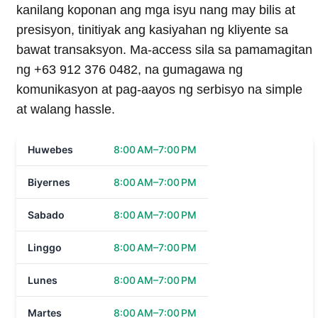
kanilang koponan ang mga isyu nang may bilis at
presisyon, tinitiyak ang kasiyahan ng kliyente sa
bawat transaksyon. Ma-access sila sa pamamagitan
ng +63 912 376 0482, na gumagawa ng
komunikasyon at pag-aayos ng serbisyo na simple
at walang hassle.
Huwebes
8:00 AM–7:00 PM
Biyernes
8:00 AM–7:00 PM
Sabado
8:00 AM–7:00 PM
Linggo
8:00 AM–7:00 PM
Lunes
8:00 AM–7:00 PM
Martes
8:00 AM–7:00 PM