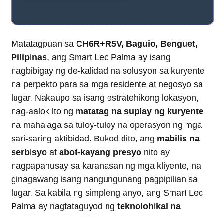
Matatagpuan sa
CH6R+R5V, Baguio, Benguet,
Pilipinas
, ang Smart Lec Palma ay isang
nagbibigay ng de-kalidad na solusyon sa kuryente
na perpekto para sa mga residente at negosyo sa
lugar. Nakaupo sa isang estratehikong lokasyon,
nag-aalok ito ng
matatag na suplay ng kuryente
na mahalaga sa tuloy-tuloy na operasyon ng mga
sari-saring aktibidad. Bukod dito, ang
mabilis na
serbisyo
at
abot-kayang presyo
nito ay
nagpapahusay sa karanasan ng mga kliyente, na
ginagawang isang nangungunang pagpipilian sa
lugar. Sa kabila ng simpleng anyo, ang Smart Lec
Palma ay nagtataguyod ng
teknolohikal na