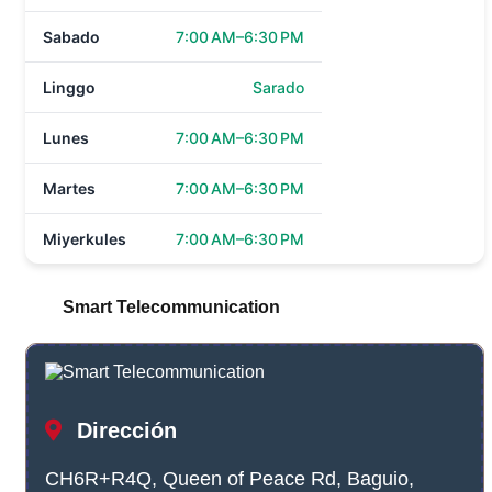
Sabado
7:00 AM–6:30 PM
Linggo
Sarado
Lunes
7:00 AM–6:30 PM
Martes
7:00 AM–6:30 PM
Miyerkules
7:00 AM–6:30 PM
Smart Telecommunication
Dirección
CH6R+R4Q, Queen of Peace Rd, Baguio,