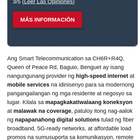
3/5 (
Leer Las Opiniones
)
MÁS INFORMACIÓN
Ang Smart Telecommunication sa CH6R+R4Q,
Queen of Peace Rd, Baguio, Benguet ay isang
nangungunang provider ng
high-speed internet
at
mobile services
na idinisenyo para sa modernong
pangangailangan ng mga residente at negosyo sa
lugar. Kilala sa
mapagkakatiwalaang koneksyon
at
malawak na coverage
, patuloy itong nag-aalok
ng
napapanahong digital solutions
tulad ng fiber
broadband, 5G-ready networks, at affordable load
promos na sumusuporta sa komunikasyon, remote