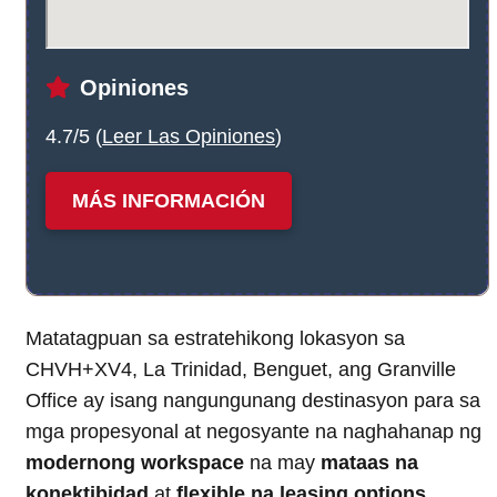
Opiniones
4.7/5 (
Leer Las Opiniones
)
MÁS INFORMACIÓN
Matatagpuan sa estratehikong lokasyon sa
CHVH+XV4, La Trinidad, Benguet, ang Granville
Office ay isang nangungunang destinasyon para sa
mga propesyonal at negosyante na naghahanap ng
modernong workspace
na may
mataas na
konektibidad
at
flexible na leasing options
.