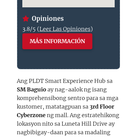
Opiniones
3.8/5 (
Leer Las Opiniones
)
MÁS INFORMACIÓN
Ang PLDT Smart Experience Hub sa
SM Baguio
ay nag-aalok ng isang
komprehensibong sentro para sa mga
kustomer, matatagpuan sa
3rd Floor
Cyberzone
ng mall. Ang estratehikong
lokasyon nito sa Luneta Hill Drive ay
nagbibigay-daan para sa madaling