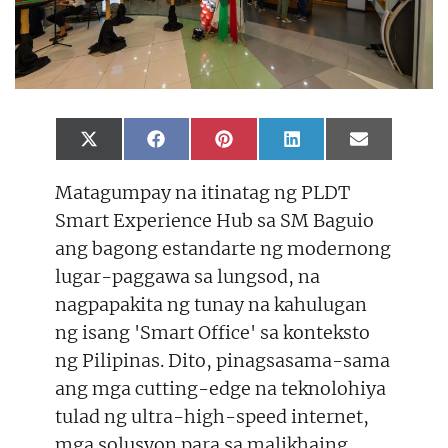
Share
Share
Share
Share
Share
X
F
P
L
E
on
on
on
on
on
(
a
i
i
m
T
c
n
n
a
Matagumpay na itinatag ng PLDT
w
e
t
k
i
i
b
e
e
l
Smart Experience Hub sa SM Baguio
t
o
r
d
t
o
e
I
ang bagong estandarte ng modernong
e
k
s
n
r
t
lugar-paggawa sa lungsod, na
)
nagpapakita ng tunay na kahulugan
ng isang 'Smart Office' sa konteksto
ng Pilipinas. Dito, pinagsasama-sama
ang mga cutting-edge na teknolohiya
tulad ng ultra-high-speed internet,
mga solusyon para sa malikhaing