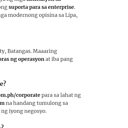
dong
suporta para sa enterprise
.
ga modernong opisina sa Lipa,
ty, Batangas. Maaaring
oras ng operasyon
at iba pang
ce?
om.ph/corporate
para sa lahat ng
am
na handang tumulong sa
 ng iyong negosyo.
o?