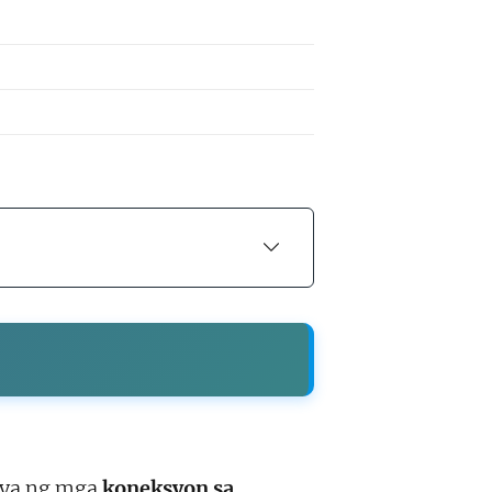
ya ng mga
koneksyon sa