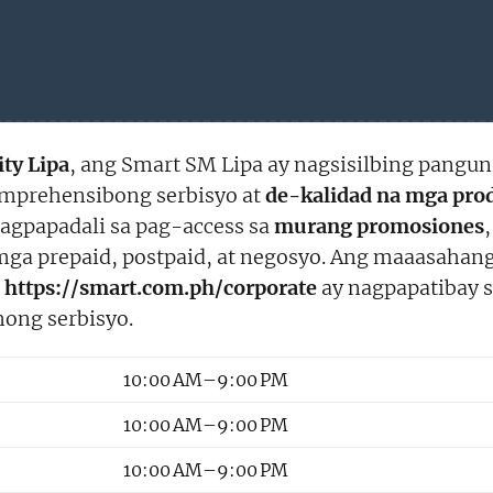
ity Lipa
, ang Smart SM Lipa ay nagsisilbing pangu
omprehensibong serbisyo at
de-kalidad na mga pro
nagpapadali sa pag-access sa
murang promosiones
mga prepaid, postpaid, at negosyo. Ang maaasahan
a
https://smart.com.ph/corporate
ay nagpapatibay s
ong serbisyo.
10:00 AM–9:00 PM
10:00 AM–9:00 PM
10:00 AM–9:00 PM