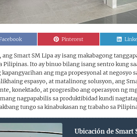
Share
Share
Shar
Facebook
Pinterest
Link
on
on
on
a, ang Smart SM Lipa ay isang makabagong tangga
ilipinas. Ito ay binuo bilang isang sentro kung s
 kapangyarihan ang mga propesyonal at negosyo s
ikhaing espasyo, at matalinong solusyon, ang Sma
te, konektado, at progresibo ang operasyon ng mg
lamang nagpapabilis sa produktibidad kundi nagtata
kbang tungo sa kinabukasan ng trabaho sa Pilipina
Ubicación de Smart 