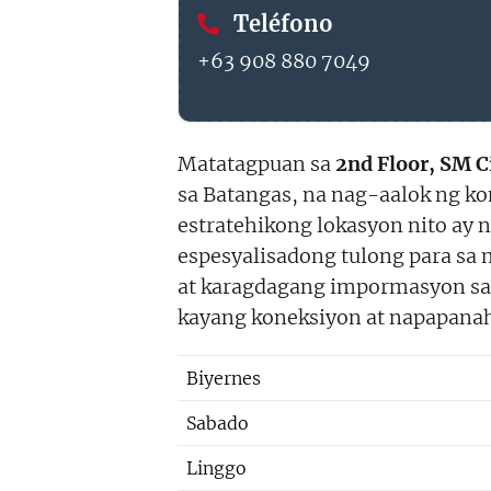
Teléfono
+63 908 880 7049
Matatagpuan sa
2nd Floor, SM C
sa Batangas, na nag-aalok ng k
estratehikong lokasyon nito ay 
espesyalisadong tulong para sa 
at karagdagang impormasyon s
kayang koneksiyon at napapanah
Biyernes
Sabado
Linggo