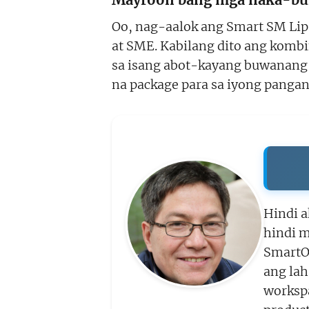
Oo, nag-aalok ang Smart SM Li
at SME. Kabilang dito ang komb
sa isang abot-kayang buwanang 
na package para sa iyong panga
Hindi a
hindi m
SmartO
ang la
workspa