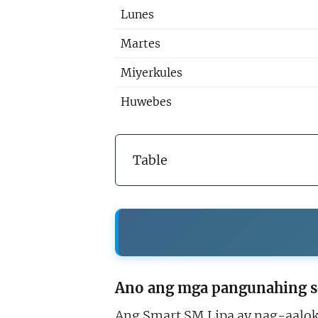
Lunes
Martes
Miyerkules
Huwebes
Table
Ano ang mga pangunahing se
Ang Smart SM Lipa ay nag-aal