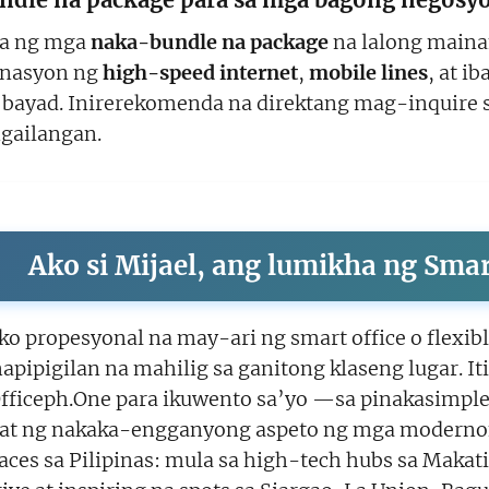
pa ng mga
naka-bundle na package
na lalong main
inasyon ng
high-speed internet
,
mobile lines
, at i
bayad. Inirerekomenda na direktang mag-inquire s
ngailangan.
Ako si Mijael, ang lumikha ng Sma
ko propesyonal na may-ari ng smart office o flexib
apipigilan na mahilig sa ganitong klaseng lugar. It
fficeph.One para ikuwento sa’yo —sa pinakasimple
hat ng nakaka-engganyong aspeto ng mga modernon
ces sa Pilipinas: mula sa high-tech hubs sa Makat