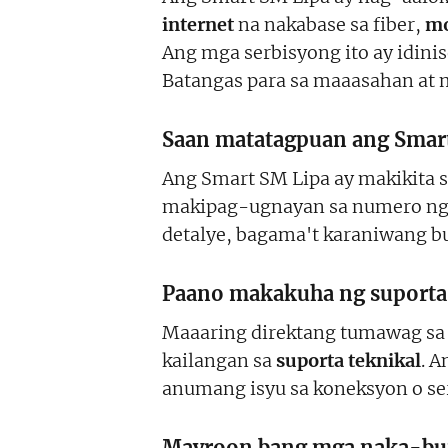
internet
na nakabase sa fiber,
mo
Ang mga serbisyong ito ay idin
Batangas para sa maaasahan at m
Saan matatagpuan ang Smart
Ang Smart SM Lipa ay makikita 
makipag-ugnayan sa numero ng
detalye, bagama't karaniwang bu
Paano makakuha ng suporta t
Maaaring direktang tumawag s
kailangan sa
suporta teknikal
. 
anumang isyu sa koneksyon o se
Mayroon bang mga naka-bun