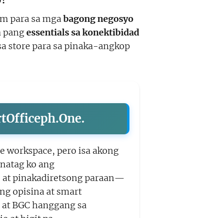
am para sa mga
bagong negosyo
ba pang
essentials sa konektibidad
a store para sa pinaka-angkop
rtOfficeph.One.
le workspace, pero isa akong
inatag ko ang
 at pinakadiretsong paraan—
g opisina at smart
i at BGC hanggang sa