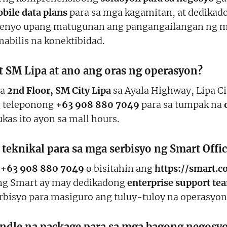
bile data plans
para sa mga kagamitan, at dedika
isenyo upang matugunan ang pangangailangan ng m
abilis na konektibidad.
 SM Lipa at ano ang oras ng operasyon?
sa
2nd Floor, SM City Lipa
sa Ayala Highway, Lipa Ci
 teleponong
+63 908 880 7049
para sa tumpak na
kas ito ayon sa mall hours.
eknikal para sa mga serbisyo ng Smart Offi
a
+63 908 880 7049
o bisitahin ang
https://smart.c
Ang Smart ay may dedikadong
enterprise support te
rbisyo para masiguro ang tuluy-tuloy na operasyon
dle na package para sa mga bagong negosy