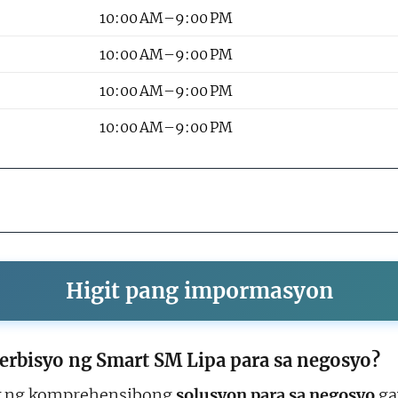
10:00 AM–9:00 PM
10:00 AM–9:00 PM
10:00 AM–9:00 PM
10:00 AM–9:00 PM
Higit pang impormasyon
rbisyo ng Smart SM Lipa para sa negosyo?
ok ng komprehensibong
solusyon para sa negosyo
ga