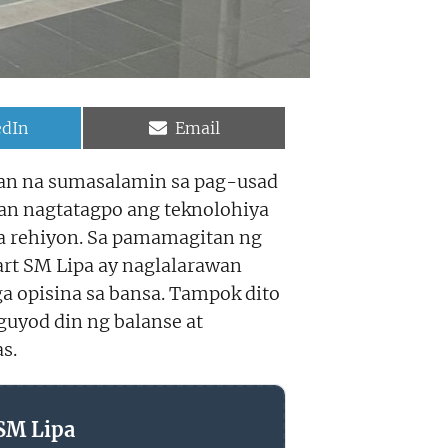
e
Share
edIn
Email
on
pan na sumasalamin sa pag-usad
aan nagtatagpo ang teknolohiya
a rehiyon. Sa pamamagitan ng
rt SM Lipa ay naglalarawan
a opisina sa bansa. Tampok dito
guyod din ng balanse at
s.
SM Lipa