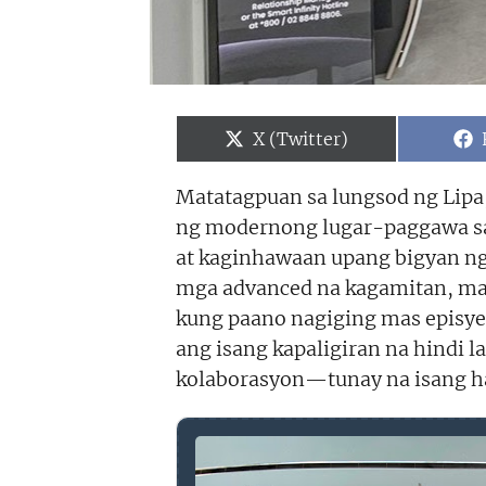
Share
X (Twitter)
on
Matatagpuan sa lungsod ng Lip
ng modernong lugar-paggawa sa P
at kaginhawaan upang bigyan ng
mga advanced na kagamitan, mal
kung paano nagiging mas episyen
ang isang kapaligiran na hindi 
kolaborasyon—tunay na isang ha