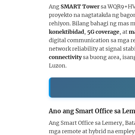
Ang
SMART Tower
sa WQR9+HVH,
proyekto na nagtatakda ng bagon
rehiyon. Bilang bahagi ng mas m
konektibidad
,
5G coverage
, at
ma
digital communication sa mga re
network reliability at signal st
connectivity
sa buong area, isan
Luzon.
Ano ang Smart Office sa Lem
Ang Smart Office sa Lemery, Ba
mga remote at hybrid na empleya