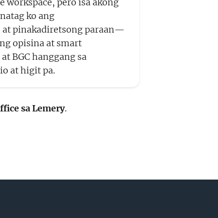
le workspace, pero isa akong
inatag ko ang
 at pinakadiretsong paraan—
g opisina at smart
i at BGC hanggang sa
o at higit pa.
fice sa Lemery
.