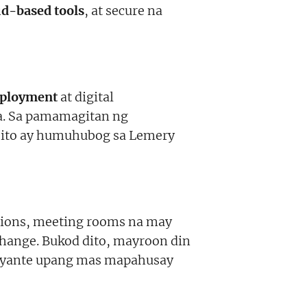
ud-based tools
, at secure na
mployment
at digital
ya. Sa pamamagitan ng
 ito ay humuhubog sa Lemery
ations, meeting rooms na may
xchange. Bukod dito, mayroon din
gosyante upang mas mapahusay