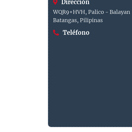
Dirección
WQR9+HVH, Palico - Balayan 
Batangas, Pilipinas
Teléfono