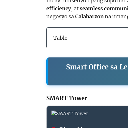
Ito ay dinisenyo upang suport
efficiency
, at
seamless communi
negosyo sa
Calabarzon
na umanga
Table
Smart Office sa L
SMART Tower