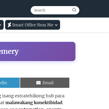
Smart Office Near Me
emery
e
Share
edIn
Email
on
 isang estratehikong hub para
 at
malawakang konektibidad
.