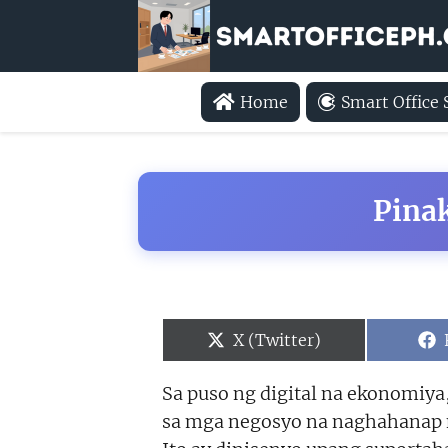
Home
Smart Office
Pina
Share
X (Twitter)
on
Sa puso ng digital na ekonomiya
sa mga negosyo na naghahanap