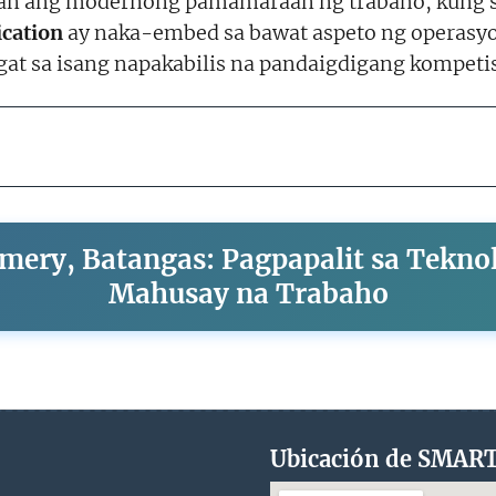
ahan ang modernong pamamaraan ng trabaho, kung 
cation
ay naka-embed sa bawat aspeto ng operas
t sa isang napakabilis na pandaigdigang kompeti
emery, Batangas: Pagpapalit sa Tekno
Mahusay na Trabaho
Ubicación de SMAR