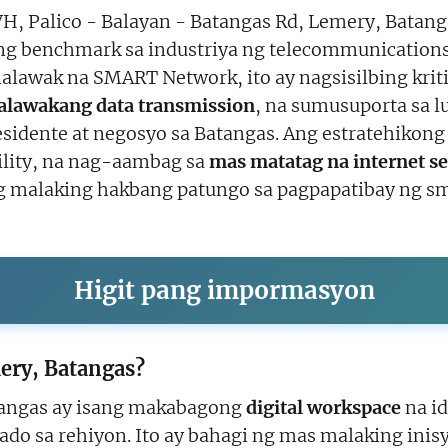
 Palico - Balayan - Batangas Rd, Lemery, Batang
g benchmark sa industriya ng telecommunications at
alawak na SMART Network, ito ay nagsisilbing kriti
lawakang data transmission
, na sumusuporta sa 
sidente at negosyo sa Batangas. Ang estratehikong 
ability, na nag-aambag sa
mas matatag na internet se
g malaking hakbang patungo sa pagpapatibay ng sma
Higit pang impormasyon
ery, Batangas?
tangas ay isang makabagong
digital workspace
na i
do sa rehiyon. Ito ay bahagi ng mas malaking inis