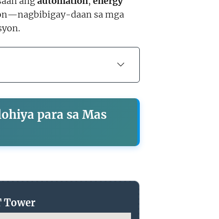
saan ang
automation
,
energy
yon—nagbibigay-daan sa mga
syon.
lohiya para sa Mas
T Tower