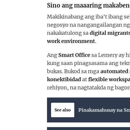
Sino ang maaaring makabene
Makikinabang ang iba't ibang se
negosyo na nangangailangan ng p
nakakatulong sa
digital migrant
work environment
.
Ang
Smart Office
sa Lemery ay hi
kung saan pinagsasama ang tek
bukas. Bukod sa mga
automated 
konektibidad
at
flexible worksp
rehiyon, na nagtatakda ng bago
Pinakamahusay na Smar
See also