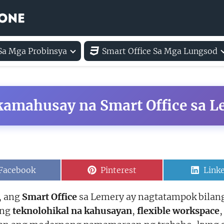
 Sa Mga Probinsya
Smart Office Sa Mga Lungsod
kamahusay na Smart Office sa L
Share
Share
Shar
Facebook
Pinterest
Link
on
on
on
, ang
Smart Office
sa Lemery ay nagtatampok bilang
 ng
teknolohikal na kahusayan
,
flexible workspace
,