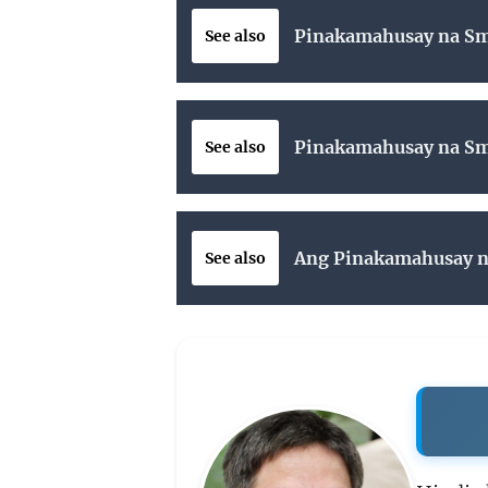
Pinakamahusay na Sma
See also
Pinakamahusay na Sma
See also
Ang Pinakamahusay na
See also