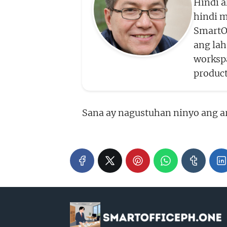
Hindi a
hindi m
SmartO
ang la
workspa
product
Sana ay nagustuhan ninyo ang ar