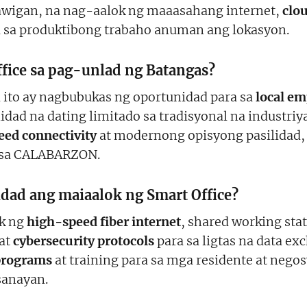
awigan, na nag-aalok ng maaasahang internet,
clo
a sa produktibong trabaho anuman ang lokasyon.
fice sa pag-unlad ng Batangas?
 ito ay nagbubukas ng oportunidad para sa
local e
ad na dating limitado sa tradisyonal na industri
eed connectivity
at modernong opisyong pasilidad,
sa CALABARZON.
idad ang maiaalok ng Smart Office?
ok ng
high-speed fiber internet
, shared working st
 at
cybersecurity protocols
para sa ligtas na data e
 programs
at training para sa mga residente at ne
sanayan.