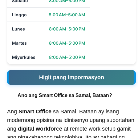
Sabado
8:00 AM–5:00 PM
Linggo
8:00 AM–5:00 AM
Lunes
8:00 AM–5:00 PM
Martes
8:00 AM–5:00 PM
Miyerkules
8:00 AM–5:00 PM
Higit pang impormasyon
Ano ang Smart Office sa Samal, Bataan?
Ang
Smart Office
sa Samal, Bataan ay isang
modernong opisina na idinisenyo upang suportahan
ang
digital workforce
at remote work setup gamit
ang pinakabagong teknolohiya. Ito ay bahagi ng