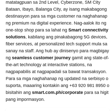
matatagpuan sa 2nd Level, Cyberzone, SM City
Bataan, Ibayo, Balanga City, ay isang makabagong
destinasyon para sa mga customer na naghahanap
ng premium na digital experience. Nag-aalok ito ng
one-stop shop para sa lahat ng
Smart connectivity
solutions
, kabilang ang pinakabagong 5G devices,
fiber services, at personalized tech support mula sa
sanay na staff. Ang hub ay dinisenyo para magbigay
ng
seamless customer journey
gamit ang state-of-
the-art technology at interactive stations, na
nagpapabilis at nagpapadali sa bawat transaksyon.
Para sa mga naghahanap ng updated na serbisyo o
suporta, maaaring kontakin ang +63 920 981 8950 o
bisitahin ang
smart.com.ph/corporate
para sa higit
pang impormasyon.