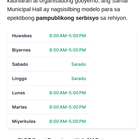
kaunlaran at organisadong gobyerno, ang Samal
Municipal Hall ay nagsisilbing modelo para sa
epektibong
pampublikong serbisyo
sa rehiyon.
Huwebes
8:00 AM–5:00 PM
Biyernes
8:00 AM–5:00 PM
Sabado
Sarado
Linggo
Sarado
Lunes
8:00 AM–5:00 PM
Martes
8:00 AM–5:00 PM
Miyerkules
8:00 AM–5:00 PM