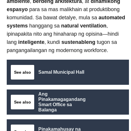
ambiente
,
berdeng arkitektura
, at
dinamikong
espasyo
para sa mas malikhain at produktibong
komunidad. Sa bawat detalye, mula sa
automated
systems
hanggang sa
natural ventilation
,
ipinapakita nito ang hinaharap ng opisina—hindi
lang
inteligente
, kundi
sustenableng
tugon sa
pangangailangan ng modernong workforce.
Samal Municipal Hall
See also
Ang
Pinakamagagandang
See also
Smart Office sa
Balanga
Pinakamahusay na