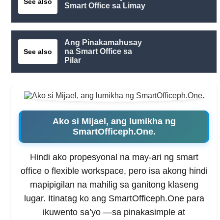
See also
Smart Office sa Limay
Ang Pinakamahusay
na Smart Office sa
See also
Pilar
Ako si Mijael, ang lumikha ng
SmartOfficeph.One.
Hindi ako propesyonal na may-ari ng smart
office o flexible workspace, pero isa akong hindi
mapipigilan na mahilig sa ganitong klaseng
lugar. Itinatag ko ang SmartOfficeph.One para
ikuwento sa’yo —sa pinakasimple at