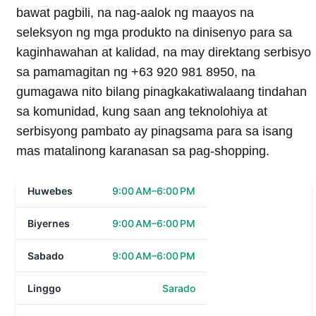
bawat pagbili, na nag-aalok ng maayos na
seleksyon ng mga produkto na dinisenyo para sa
kaginhawahan at kalidad, na may direktang serbisyo
sa pamamagitan ng +63 920 981 8950, na
gumagawa nito bilang pinagkakatiwalaang tindahan
sa komunidad, kung saan ang teknolohiya at
serbisyong pambato ay pinagsama para sa isang
mas matalinong karanasan sa pag-shopping.
Huwebes
9:00 AM–6:00 PM
Biyernes
9:00 AM–6:00 PM
Sabado
9:00 AM–6:00 PM
Linggo
Sarado