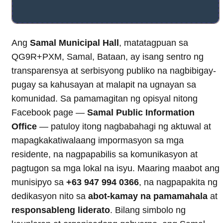
Ang
Samal Municipal Hall
, matatagpuan sa
QG9R+PXM, Samal, Bataan, ay isang sentro ng
transparensya at serbisyong publiko na nagbibigay-
pugay sa kahusayan at malapit na ugnayan sa
komunidad. Sa pamamagitan ng opisyal nitong
Facebook page —
Samal Public Information
Office
— patuloy itong nagbabahagi ng aktuwal at
mapagkakatiwalaang impormasyon sa mga
residente, na nagpapabilis sa komunikasyon at
pagtugon sa mga lokal na isyu. Maaring maabot ang
munisipyo sa
+63 947 994 0366
, na nagpapakita ng
dedikasyon nito sa
abot-kamay na pamamahala
at
responsableng liderato
. Bilang simbolo ng