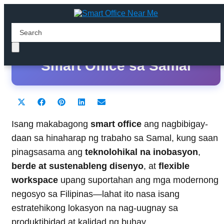
Pinakamagagandang
Smart Office sa Samal
Share
Share
Share
Share
Share
X
F
P
L
E
on
on
on
on
on
(
a
i
i
m
T
c
n
n
a
Isang makabagong
smart office
ang nagbibigay-
w
e
t
k
i
daan sa hinaharap ng trabaho sa Samal, kung saan
i
b
e
e
l
t
o
r
d
pinagsasama ang
teknolohikal na inobasyon
,
t
o
e
I
berde at sustenableng disenyo
e
k
s
n
, at
flexible
r
t
workspace
upang suportahan ang mga modernong
)
negosyo sa Filipinas—lahat ito nasa isang
estratehikong lokasyon na nag-uugnay sa
produktibidad at kalidad ng buhay.