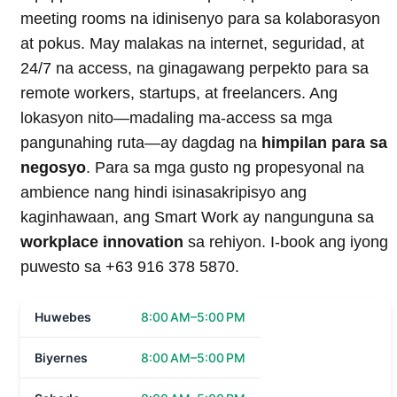
meeting rooms na idinisenyo para sa kolaborasyon
at pokus. May malakas na internet, seguridad, at
24/7 na access, na ginagawang perpekto para sa
remote workers, startups, at freelancers. Ang
lokasyon nito—madaling ma-access sa mga
pangunahing ruta—ay dagdag na
himpilan para sa
negosyo
. Para sa mga gusto ng propesyonal na
ambience nang hindi isinasakripisyo ang
kaginhawaan, ang Smart Work ay nangunguna sa
workplace innovation
sa rehiyon. I-book ang iyong
puwesto sa +63 916 378 5870.
Huwebes
8:00 AM–5:00 PM
Biyernes
8:00 AM–5:00 PM