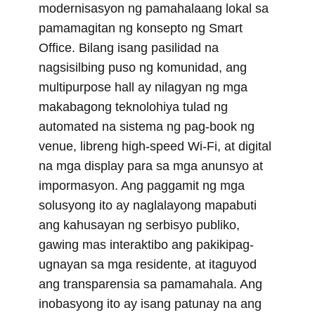
r
t
modernisasyon ng pamahalaang lokal sa
)
pamamagitan ng konsepto ng Smart
Office. Bilang isang pasilidad na
nagsisilbing puso ng komunidad, ang
multipurpose hall ay nilagyan ng mga
makabagong teknolohiya tulad ng
automated na sistema ng pag-book ng
venue, libreng high-speed Wi-Fi, at digital
na mga display para sa mga anunsyo at
impormasyon. Ang paggamit ng mga
solusyong ito ay naglalayong mapabuti
ang kahusayan ng serbisyo publiko,
gawing mas interaktibo ang pakikipag-
ugnayan sa mga residente, at itaguyod
ang transparensia sa pamamahala. Ang
inobasyong ito ay isang patunay na ang