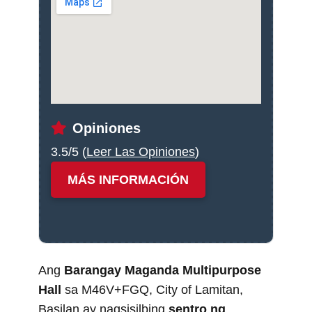
Opiniones
3.5/5 (
Leer Las Opiniones
)
MÁS INFORMACIÓN
Ang
Barangay Maganda Multipurpose
Hall
sa M46V+FGQ, City of Lamitan,
Basilan ay nagsisilbing
sentro ng