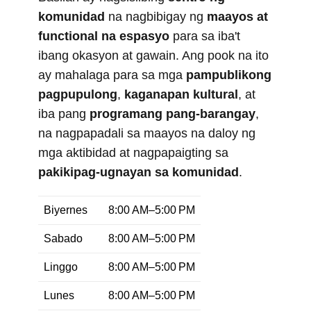
komunidad
na nagbibigay ng
maayos at
functional na espasyo
para sa iba't
ibang okasyon at gawain. Ang pook na ito
ay mahalaga para sa mga
pampublikong
pagpupulong
,
kaganapan kultural
, at
iba pang
programang pang-barangay
,
na nagpapadali sa maayos na daloy ng
mga aktibidad at nagpapaigting sa
pakikipag-ugnayan sa komunidad
.
Biyernes
8:00 AM–5:00 PM
Sabado
8:00 AM–5:00 PM
Linggo
8:00 AM–5:00 PM
Lunes
8:00 AM–5:00 PM