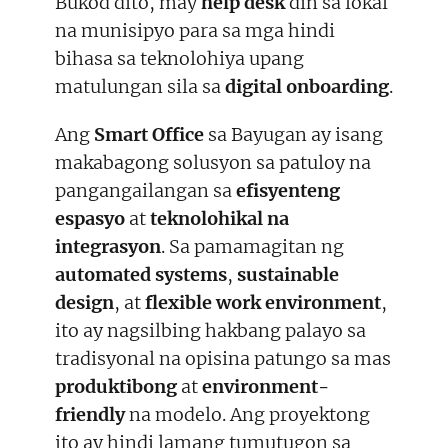
Bukod dito, may
help desk
din sa lokal
na munisipyo para sa mga hindi
bihasa sa teknolohiya upang
matulungan sila sa
digital onboarding
.
Ang
Smart Office
sa Bayugan ay isang
makabagong solusyon sa patuloy na
pangangailangan sa
efisyenteng
espasyo
at
teknolohikal na
integrasyon
. Sa pamamagitan ng
automated systems
,
sustainable
design
, at
flexible work environment
,
ito ay nagsilbing hakbang palayo sa
tradisyonal na opisina patungo sa mas
produktibong
at
environment-
friendly
na modelo. Ang proyektong
ito ay hindi lamang tumutugon sa