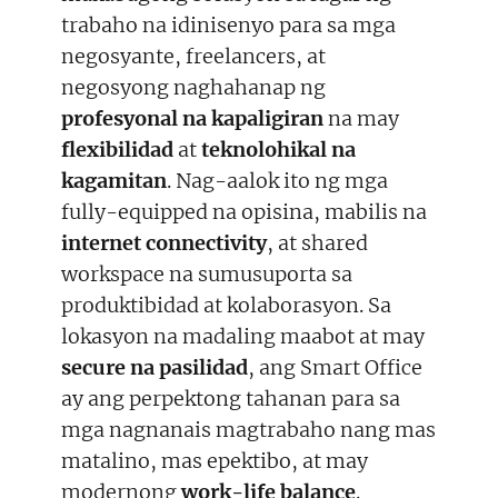
t
o
d
t
o
I
trabaho na idinisenyo para sa mga
e
k
n
r
negosyante, freelancers, at
)
negosyong naghahanap ng
profesyonal na kapaligiran
na may
flexibilidad
at
teknolohikal na
kagamitan
. Nag-aalok ito ng mga
fully-equipped na opisina, mabilis na
internet connectivity
, at shared
workspace na sumusuporta sa
produktibidad at kolaborasyon. Sa
lokasyon na madaling maabot at may
secure na pasilidad
, ang Smart Office
ay ang perpektong tahanan para sa
mga nagnanais magtrabaho nang mas
matalino, mas epektibo, at may
modernong
work-life balance
.