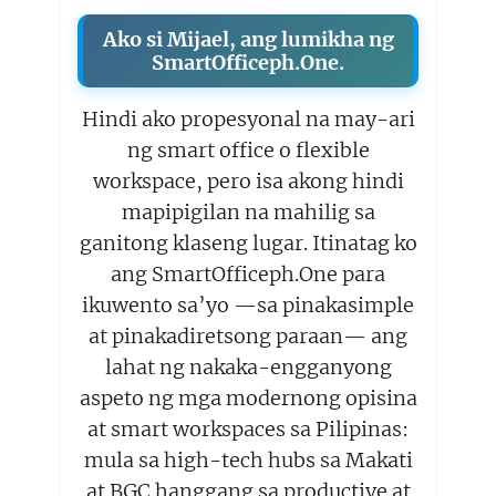
Ako si Mijael, ang lumikha ng
SmartOfficeph.One.
Hindi ako propesyonal na may-ari
ng smart office o flexible
workspace, pero isa akong hindi
mapipigilan na mahilig sa
ganitong klaseng lugar. Itinatag ko
ang SmartOfficeph.One para
ikuwento sa’yo —sa pinakasimple
at pinakadiretsong paraan— ang
lahat ng nakaka-engganyong
aspeto ng mga modernong opisina
at smart workspaces sa Pilipinas:
mula sa high-tech hubs sa Makati
at BGC hanggang sa productive at