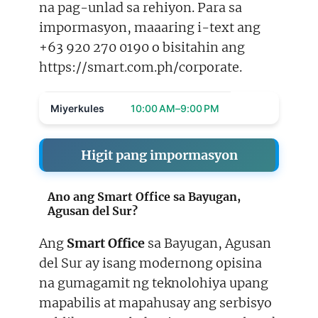
na pag-unlad sa rehiyon. Para sa
impormasyon, maaaring i-text ang
+63 920 270 0190 o bisitahin ang
https://smart.com.ph/corporate.
Miyerkules
10:00 AM–9:00 PM
Higit pang impormasyon
Ano ang Smart Office sa Bayugan,
Agusan del Sur?
Ang
Smart Office
sa Bayugan, Agusan
del Sur ay isang modernong opisina
na gumagamit ng teknolohiya upang
mapabilis at mapahusay ang serbisyo