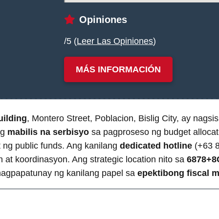
Opiniones
/5 (
Leer Las Opiniones
)
MÁS INFORMACIÓN
uilding
, Montero Street, Poblacion, Bislig City, ay nags
ng
mabilis na serbisyo
sa pagproseso ng budget allocatio
t ng public funds. Ang kanilang
dedicated hotline
(+63 8
t koordinasyon. Ang strategic location nito sa
6878+8C
nagpapatunay ng kanilang papel sa
epektibong fiscal