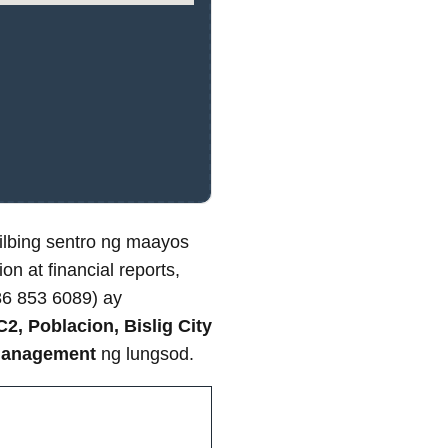
isilbing sentro ng maayos
n at financial reports,
6 853 6089) ay
2, Poblacion, Bislig City
 management
ng lungsod.