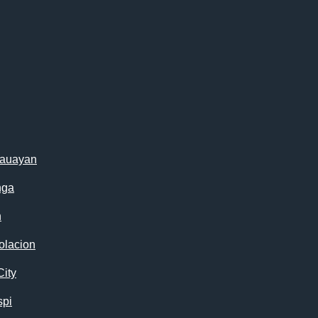
cauayan
nga
n
olacion
City
spi