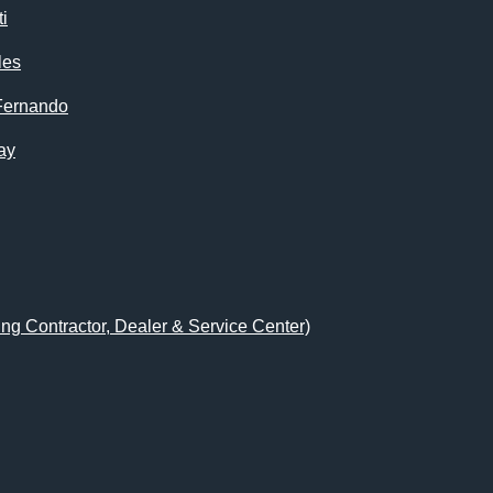
i
les
Fernando
ay
ing Contractor, Dealer & Service Center)