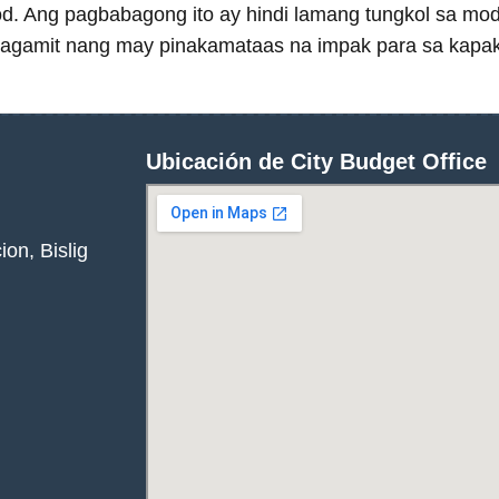
. Ang pagbabagong ito ay hindi lamang tungkol sa mode
nagagamit nang may pinakamataas na impak para sa kap
Ubicación de City Budget Office
on, Bislig