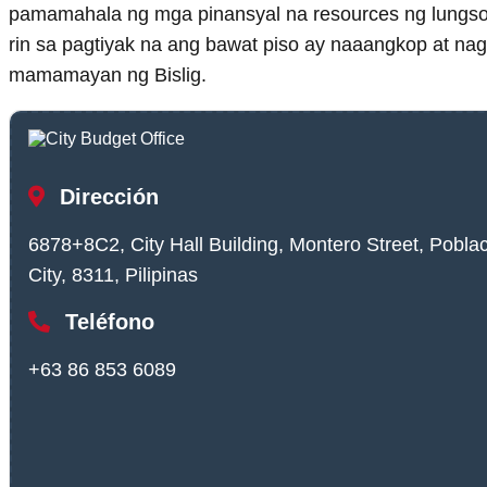
pamamahala ng mga pinansyal na resources ng lungsod
rin sa pagtiyak na ang bawat piso ay naaangkop at 
mamamayan ng Bislig.
Dirección
6878+8C2, City Hall Building, Montero Street, Poblaci
City, 8311, Pilipinas
Teléfono
+63 86 853 6089