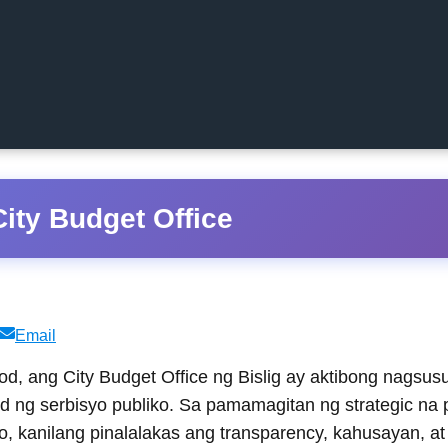
City Budget Office
Share
Email
on
, ang City Budget Office ng Bislig ay aktibong nagsus
d ng serbisyo publiko. Sa pamamagitan ng strategic na
, kanilang pinalalakas ang transparency, kahusayan, at