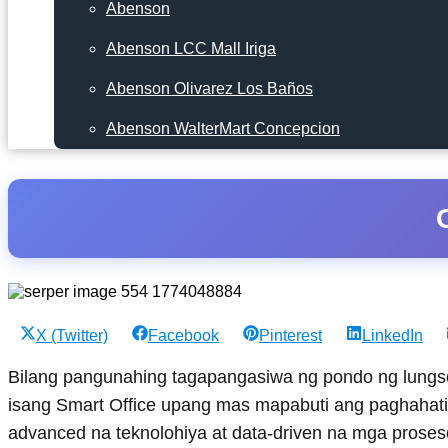
Abenson
Abenson LCC Mall Iriga
Abenson Olivarez Los Baños
Abenson WalterMart Concepcion
Share
Share
Share
Share
X (Twitter)
Facebook
Pinterest
LinkedIn
on
on
on
on
Bilang pangunahing tagapangasiwa ng pondo ng lungsod
isang Smart Office upang mas mapabuti ang paghahati
advanced na teknolohiya at data-driven na mga proseso