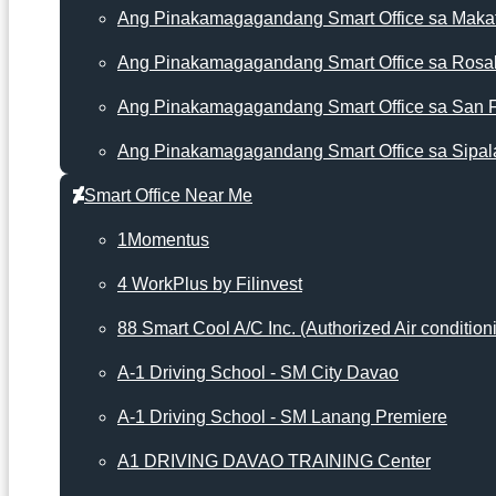
Ang Pinakamagagandang Smart Office sa Makat
Ang Pinakamagagandang Smart Office sa Rosa
Ang Pinakamagagandang Smart Office sa San 
Ang Pinakamagagandang Smart Office sa Sipal
Smart Office Near Me
1Momentus
4 WorkPlus by Filinvest
88 Smart Cool A/C Inc. (Authorized Air condition
A-1 Driving School - SM City Davao
A-1 Driving School - SM Lanang Premiere
A1 DRIVING DAVAO TRAINING Center