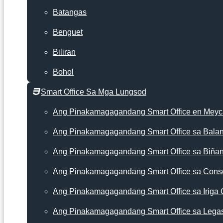
Batangas
Benguet
Biliran
Bohol
Smart Office Sa Mga Lungsod
Ang Pinakamagagandang Smart Office en Mey
Ang Pinakamagagandang Smart Office sa Bala
Ang Pinakamagagandang Smart Office sa Biña
Ang Pinakamagagandang Smart Office sa Cons
Ang Pinakamagagandang Smart Office sa Iriga 
Ang Pinakamagagandang Smart Office sa Lega