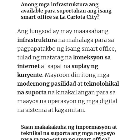
Anong mga
infrastruktura
ang
available para suportahan ang isang
smart office sa La Carlota City?
Ang lungsod ay may maaasahang
infrastruktura
na mahalaga para sa
pagpapatakbo ng isang smart office,
tulad ng matatag na
koneksyon sa
internet
at sapat na
suplay ng
kuryente
. Mayroon din itong mga
modernong pasilidad
at
teknolohikal
na suporta
na kinakailangan para sa
maayos na operasyon ng mga digital
na sistema at kagamitan.
Saan makakakuha ng impormasyon at
teknikal na suporta
ang mga negosyo
para sa pag-set up ng smart office?