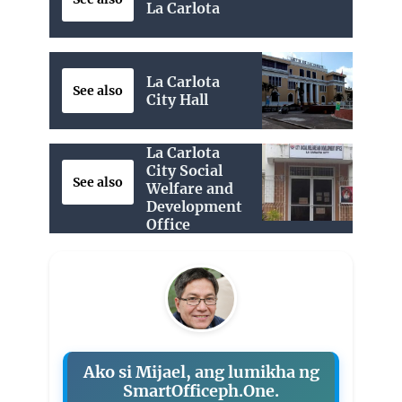
La Carlota
La Carlota
See also
City Hall
La Carlota
City Social
See also
Welfare and
Development
Office
Ako si Mijael, ang lumikha ng
SmartOfficeph.One.