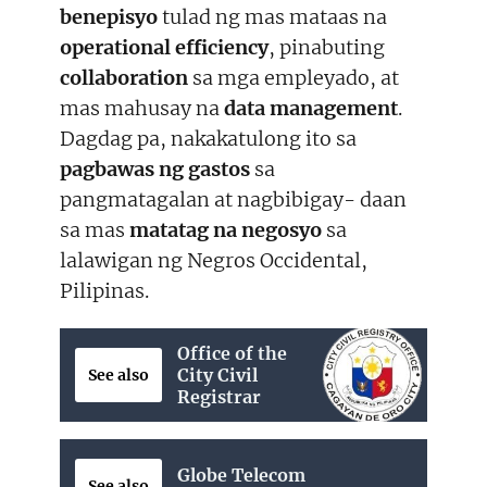
benepisyo
tulad ng mas mataas na
operational efficiency
, pinabuting
collaboration
sa mga empleyado, at
mas mahusay na
data management
.
Dagdag pa, nakakatulong ito sa
pagbawas ng gastos
sa
pangmatagalan at nagbibigay- daan
sa mas
matatag na negosyo
sa
lalawigan ng Negros Occidental,
Pilipinas.
Office of the
City Civil
See also
Registrar
Globe Telecom
See also