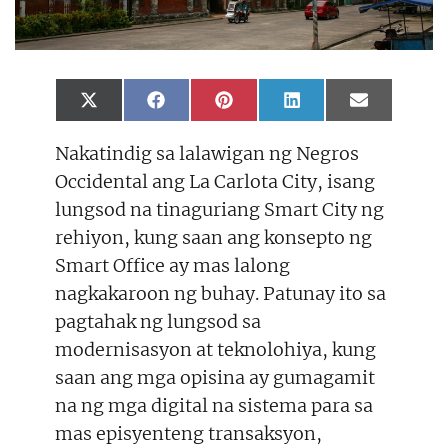
Share
Share
Share
Share
Share
X
F
P
L
E
on
on
on
on
on
(
a
i
i
m
T
c
n
n
a
Nakatindig sa lalawigan ng Negros
w
e
t
k
i
i
b
e
e
l
Occidental ang La Carlota City, isang
t
o
r
d
t
o
e
I
lungsod na tinaguriang Smart City ng
e
k
s
n
r
t
rehiyon, kung saan ang konsepto ng
)
Smart Office ay mas lalong
nagkakaroon ng buhay. Patunay ito sa
pagtahak ng lungsod sa
modernisasyon at teknolohiya, kung
saan ang mga opisina ay gumagamit
na ng mga digital na sistema para sa
mas episyenteng transaksyon,