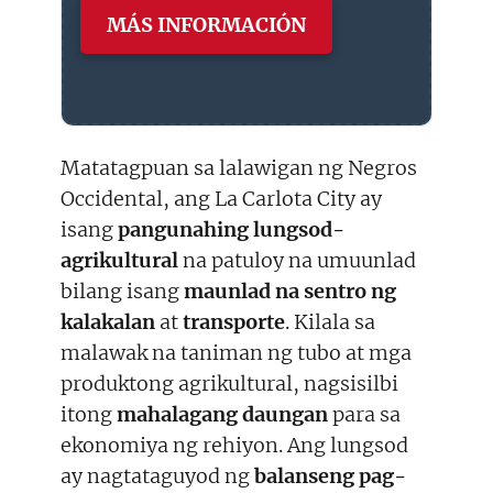
MÁS INFORMACIÓN
Matatagpuan sa lalawigan ng Negros
Occidental, ang La Carlota City ay
isang
pangunahing lungsod-
agrikultural
na patuloy na umuunlad
bilang isang
maunlad na sentro ng
kalakalan
at
transporte
. Kilala sa
malawak na taniman ng tubo at mga
produktong agrikultural, nagsisilbi
itong
mahalagang daungan
para sa
ekonomiya ng rehiyon. Ang lungsod
ay nagtataguyod ng
balanseng pag-