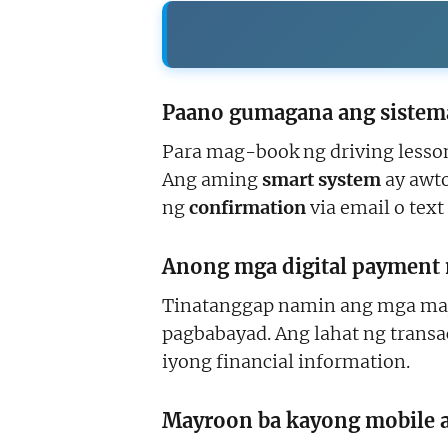
Paano gumagana ang sistema 
Para mag-book ng driving lesson
Ang aming
smart system
ay awto
ng
confirmation
via email o tex
Anong mga digital payment 
Tinatanggap namin ang mga major
pagbabayad. Ang lahat ng trans
iyong financial information.
Mayroon ba kayong mobile a