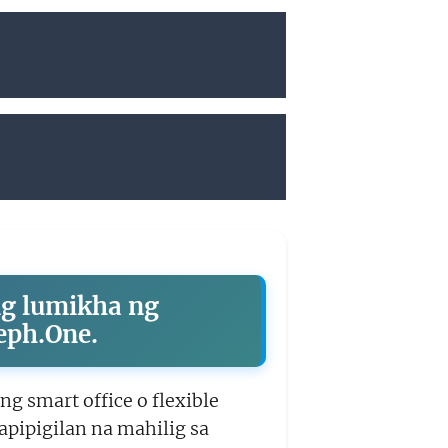
ng lumikha ng
eph.One.
g smart office o flexible
apipigilan na mahilig sa