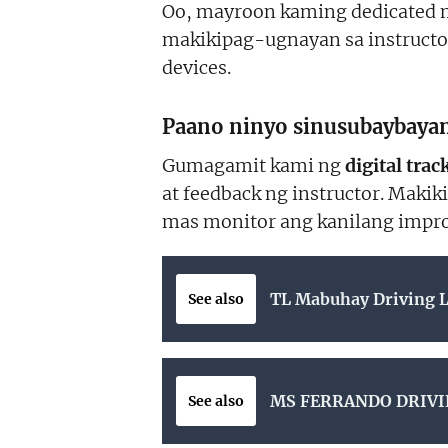
Oo, mayroon kaming dedicated 
makikipag-ugnayan sa instruct
devices.
Paano ninyo sinusubaybayan
Gumagamit kami ng
digital tra
at feedback ng instructor. Makik
mas monitor ang kanilang impr
TL Mabuhay Driving 
See also
MS FERRANDO DRIVI
See also