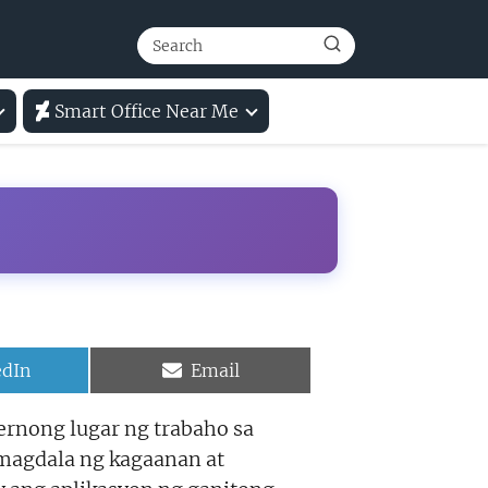
Smart Office Near Me
e
Share
edIn
Email
on
ernong lugar ng trabaho sa
 magdala ng kagaanan at