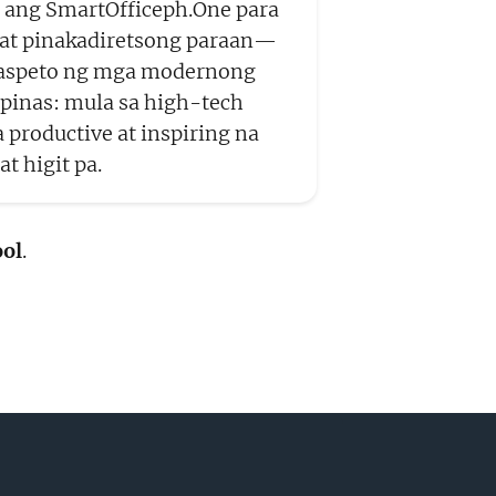
ko ang SmartOfficeph.One para
 at pinakadiretsong paraan—
 aspeto ng mga modernong
ipinas: mula sa high-tech
 productive at inspiring na
t higit pa.
ool
.