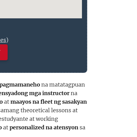
nes
)
N
a pagmamaneho
na matatagpuan
sensyadong mga instructor
na
o
at
maayos na fleet ng sasakyan
amang theoretical lessons at
studyante at working
o
at
personalized na atensyon
sa