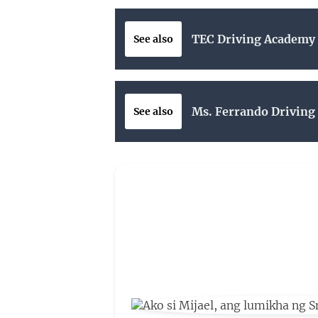
TEC Driving Academy 
See also
Ms. Ferrando Driving 
See also