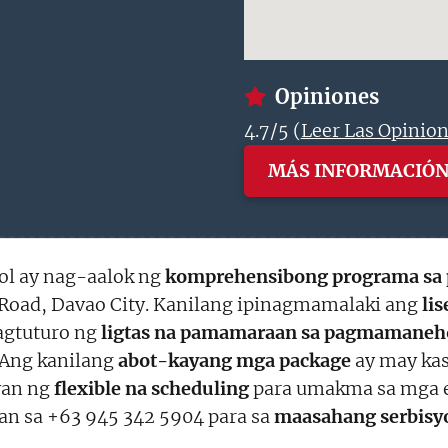
Opiniones
4.7/5 (
Leer Las Opinio
MÁS INFORMACIÓ
ol ay nag-aalok ng
komprehensibong programa s
 Road, Davao City. Kanilang ipinagmamalaki ang
li
agtuturo ng
ligtas na pamamaraan sa pagmamaneh
. Ang kanilang
abot-kayang mga package
ay may kas
yan ng
flexible na scheduling
para umakma sa mga e
an sa +63 945 342 5904 para sa
maasahang serbisy