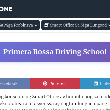
 Sa Mga Probinsya
Smart Office Sa Mga Lungsod
Primera Rossa Driving School
Share
Share
Shar
Facebook
Pinterest
Link
on
on
on
ang konsepto ng Smart Office ay humuhubog sa mod
teknolohiya at episyensya ay nagtutulungan upang