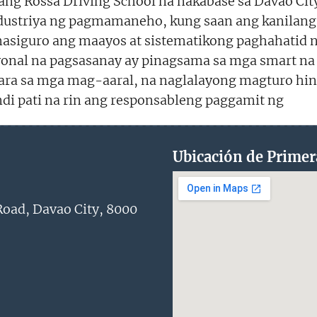
nang Rossa Driving School na nakabase sa Davao Cit
striya ng pagmamaneho, kung saan ang kanilang 
masiguro ang maayos at sistematikong paghahatid n
onal na pagsasanay ay pinagsama sa mga smart na
para sa mga mag-aaral, na naglalayong magturo h
i pati na rin ang responsableng paggamit ng
Ubicación de Primer
oad, Davao City, 8000