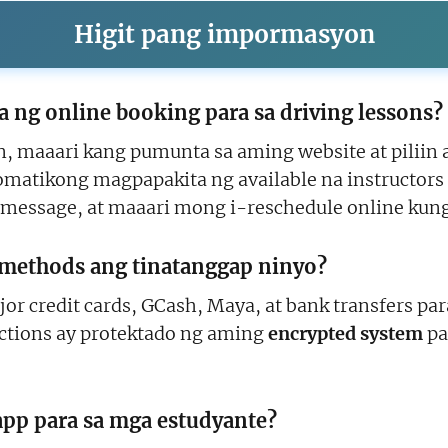
Higit pang impormasyon
ng online booking para sa driving lessons?
, maaari kang pumunta sa aming website at piliin 
matikong magpapakita ng available na instructors
t message, at maaari mong i-reschedule online kun
methods ang tinatanggap ninyo?
 credit cards, GCash, Maya, at bank transfers pa
actions ay protektado ng aming
encrypted system
pa
pp para sa mga estudyante?