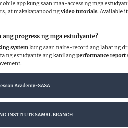
mobile app kung saan maa-access ng mga estudyan
ors, at makakapanood ng
video tutorials
. Available 
 ang progress ng mga estudyante?
cking system
kung saan naire-record ang lahat ng dri
ita ng estudyante ang kanilang
performance report
ovement.
Lesson Academy-SASA
NG INSTITUTE SAMAL BRANCH