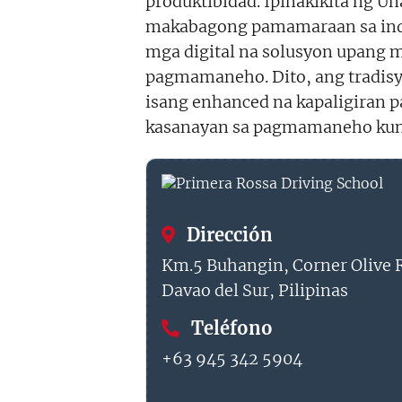
produktibidad. Ipinakikita ng U
makabagong pamamaraan sa indu
mga digital na solusyon upang 
pagmamaneho. Dito, ang tradisy
isang enhanced na kapaligiran 
kasanayan sa pagmamaneho kund
Dirección
Km.5 Buhangin, Corner Olive R
Davao del Sur, Pilipinas
Teléfono
+63 945 342 5904